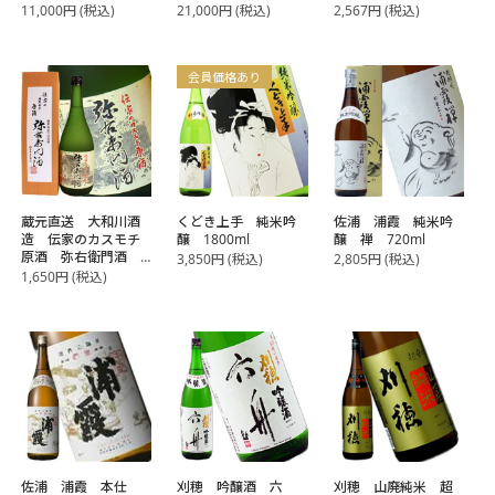
11,000
円
(税込)
21,000
円
(税込)
2,567
円
(税込)
会員価格あり
蔵元直送 大和川酒
くどき上手 純米吟
佐浦 浦霞 純米吟
造 伝家のカスモチ
醸 1800ml
醸 禅 720ml
原酒 弥右衛門酒
3,850
円
(税込)
2,805
円
(税込)
720ml
1,650
円
(税込)
佐浦 浦霞 本仕
刈穂 吟醸酒 六
刈穂 山廃純米 超