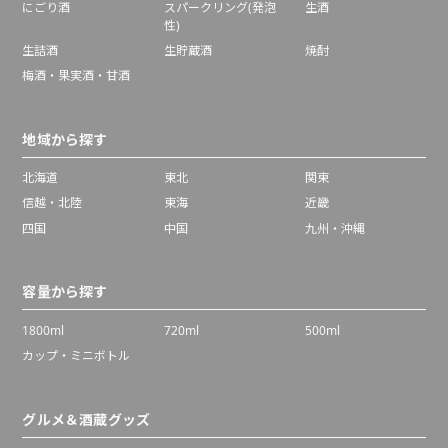
にごり酒
スパークリング(発泡
生酒
性)
生詰酒
生貯蔵酒
焼酎
梅酒・果実酒・甘酒
地域から探す
北海道
東北
関東
信越・北陸
東海
近畿
四国
中国
九州・沖縄
容量から探す
1800ml
720ml
500ml
カップ・ミニボトル
グルメ＆酒蔵グッズ