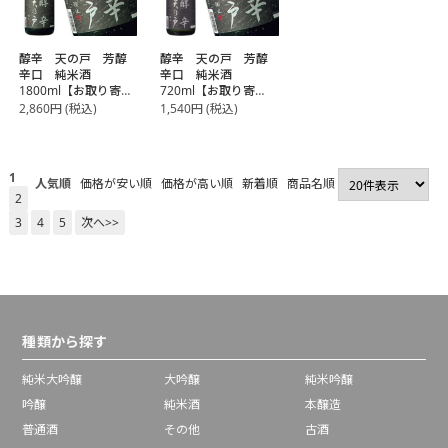
醇辛 天の戸 芳醇
醇辛 天の戸 芳醇
辛口 純米酒
辛口 純米酒
1800ml【お取り寄
720ml【お取り寄
せ】
せ】
2,860
円
(税込)
1,540
円
(税込)
1
人気順
価格が安い順
価格が高い順
新着順
商品名順
2
3
4
5
次へ>>
種類から探す
純米大吟醸
大吟醸
純米吟醸
吟醸
純米酒
本醸造
普通酒
その他
古酒