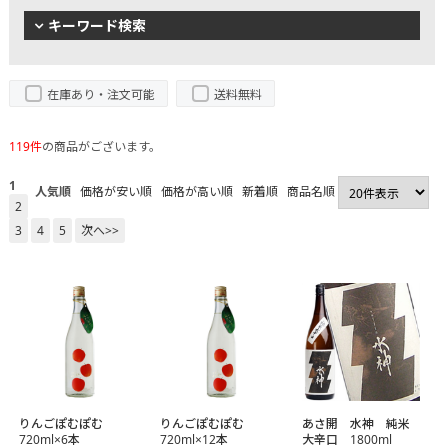
キーワード検索
在庫あり・注文可能
送料無料
119件
の商品がございます。
1
人気順
価格が安い順
価格が高い順
新着順
商品名順
2
3
4
5
次へ>>
りんごぽむぽむ
りんごぽむぽむ
あさ開 水神 純米
720ml×6本
720ml×12本
大辛口 1800ml