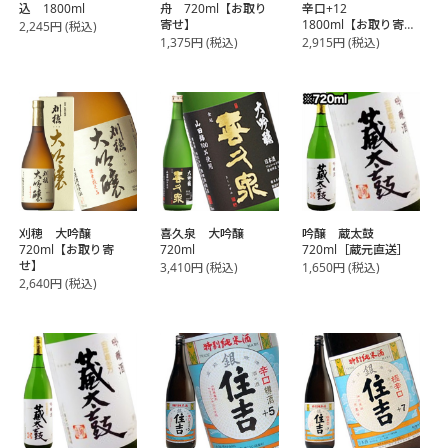
込 1800ml
舟 720ml【お取り
辛口+12
寄せ】
1800ml【お取り寄
2,245
円
(税込)
せ】
1,375
円
(税込)
2,915
円
(税込)
刈穂 大吟醸
喜久泉 大吟醸
吟醸 蔵太鼓
720ml【お取り寄
720ml
720ml［蔵元直送］
せ】
3,410
円
(税込)
1,650
円
(税込)
2,640
円
(税込)