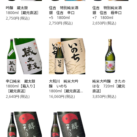
吟醸 蔵太鼓
住吉 特別純米酒
住吉 特別純米酒
1800ml［蔵元直送］
銀 住吉 辛口
銀 住吉 極辛口
+5 1800ml
+7 1800ml
2,750
円
(税込)
2,750
円
(税込)
2,650
円
(税込)
辛口純米 蔵太鼓
大和川 純米大吟
純米大吟醸 きたの
1800ml【箱入り】
醸 いのち
はな 720ml［蔵元
［蔵元直送］
1800ml［蔵元直送］
直送］
【代引き不可】
2,640
円
(税込)
16,060
円
(税込)
3,850
円
(税込)