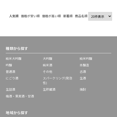
人気順
価格が安い順
価格が高い順
新着順
商品名順
種類から探す
純米大吟醸
大吟醸
純米吟醸
吟醸
純米酒
本醸造
普通酒
その他
古酒
にごり酒
スパークリング(発泡
生酒
性)
生詰酒
生貯蔵酒
焼酎
梅酒・果実酒・甘酒
地域から探す