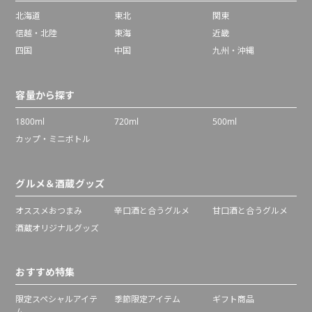
北海道
東北
関東
信越・北陸
東海
近畿
四国
中国
九州・沖縄
容量から探す
1800ml
720ml
500ml
カップ・ミニボトル
グルメ＆酒蔵グッズ
オススメおつまみ
辛口酒と合うグルメ
甘口酒と合うグルメ
酒蔵オリジナルグッズ
おすすめ特集
限定スペシャルアイテ
季節限定アイテム
ギフト商品
ム