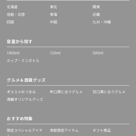
北海道
東北
関東
信越・北陸
東海
近畿
四国
中国
九州・沖縄
容量から探す
1800ml
720ml
500ml
カップ・ミニボトル
グルメ＆酒蔵グッズ
オススメおつまみ
辛口酒と合うグルメ
甘口酒と合うグルメ
酒蔵オリジナルグッズ
おすすめ特集
限定スペシャルアイテ
季節限定アイテム
ギフト商品
ム