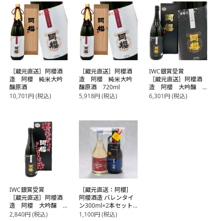
［蔵元直送］阿櫻酒
［蔵元直送］阿櫻酒
IWC銀賞受賞
造 阿櫻 純米大吟
造 阿櫻 純米大吟
［蔵元直送］阿櫻酒
醸原酒
醸原酒 720ml
造 阿櫻 大吟醸
1800ml
10,701
円
(税込)
5,918
円
(税込)
6,301
円
(税込)
IWC銀賞受賞
［蔵元直送：阿櫻］
［蔵元直送］阿櫻酒
阿櫻酒造 バレンタイ
造 阿櫻 大吟醸
ン300ml×2本セット
720ml
［冷蔵］【2～3営業
2,840
円
(税込)
1,100
円
(税込)