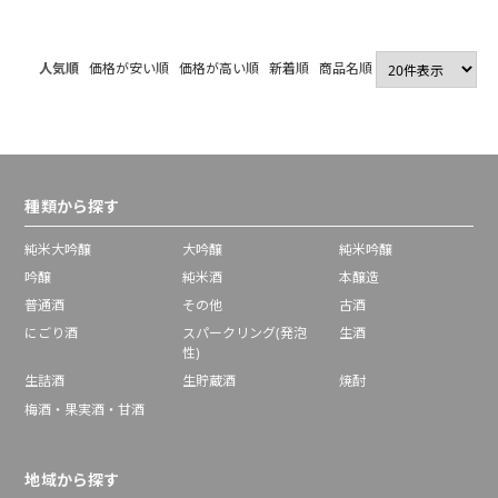
日以内に出荷】
人気順
価格が安い順
価格が高い順
新着順
商品名順
種類から探す
純米大吟醸
大吟醸
純米吟醸
吟醸
純米酒
本醸造
普通酒
その他
古酒
にごり酒
スパークリング(発泡
生酒
性)
生詰酒
生貯蔵酒
焼酎
梅酒・果実酒・甘酒
地域から探す