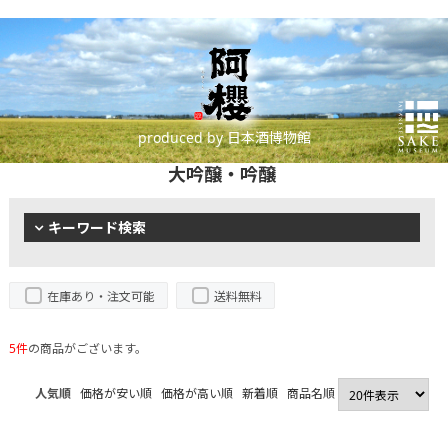
produced by 日本酒博物館
大吟醸・吟醸
キーワード検索
在庫あり・注文可能
送料無料
5件
の商品がございます。
人気順
価格が安い順
価格が高い順
新着順
商品名順