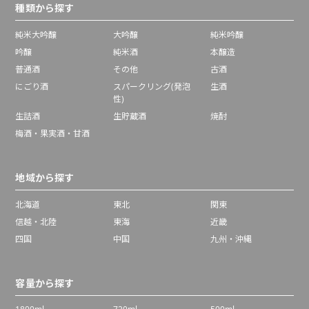
種類から探す
純米大吟醸
大吟醸
純米吟醸
吟醸
純米酒
本醸造
普通酒
その他
古酒
にごり酒
スパークリング(発泡
生酒
性)
生詰酒
生貯蔵酒
焼酎
梅酒・果実酒・甘酒
地域から探す
北海道
東北
関東
信越・北陸
東海
近畿
四国
中国
九州・沖縄
容量から探す