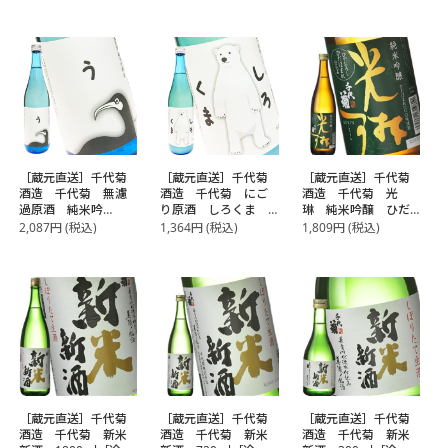
［蔵元直送］千代菊
［蔵元直送］千代菊
［蔵元直送］千代菊
酒造 千代菊 無濾
酒造 千代菊 にご
酒造 千代菊 光
過原酒 純米吟
り原酒 しろくま
琳 純米吟醸 ひだ
醸 う 720ml
720ml
ほまれ ひやおろ
2,087
円
(税込)
1,364
円
(税込)
1,809
円
(税込)
し 720ml【常温】
【2～3営業日以内に
出荷】
［蔵元直送］千代菊
［蔵元直送］千代菊
［蔵元直送］千代菊
酒造 千代菊 新米
酒造 千代菊 新米
酒造 千代菊 新米