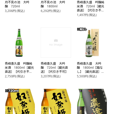
月不見の池 大吟
月不見の池 大吟
秀峰喜久盛 吟醸純
醸 720ml
醸 1800ml
米酒 720ml［蔵元
直送］【代引き不
3,206
円
(税込)
6,292
円
(税込)
可】
1,497
円
(税込)
秀峰喜久盛 吟醸純
秀峰喜久盛 大吟
秀峰喜久盛 大吟
米酒 1800ml［蔵元
醸 720ml［蔵元直
醸 1800ml【箱な
直送］【代引き不
送］【代引き不可】
し】［蔵元直送］
可】
【代引き不可】 ※専
2,750
円
(税込)
3,207
円
(税込)
5,500
円
(税込)
用木箱が必要な場合
は+1