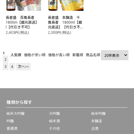
長者盛 百萬長者
長者盛 本醸造 千
1800m【蔵元直送】
萬長者 1800ml【蔵
l【代引き不可】
元直送】【代引き不
可】
2,403
円
(税込)
2,300
円
(税込)
1
人気順
価格が安い順
価格が高い順
新着順
商品名順
2
3
4
次へ>>
種類から探す
純米大吟醸
大吟醸
純米吟醸
吟醸
純米酒
本醸造
普通酒
その他
古酒