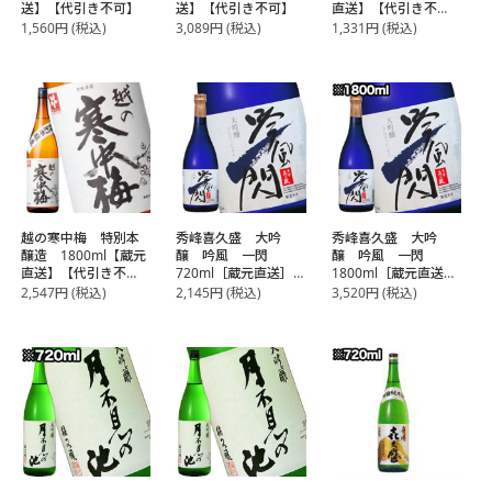
送】【代引き不可】
送】【代引き不可】
直送】【代引き不
可】
1,560
円
(税込)
3,089
円
(税込)
1,331
円
(税込)
越の寒中梅 特別本
秀峰喜久盛 大吟
秀峰喜久盛 大吟
醸造 1800ml【蔵元
醸 吟風 一閃
醸 吟風 一閃
直送】【代引き不
720ml［蔵元直送］
1800ml［蔵元直送］
可】
【代引き不可】
【代引き不可】
2,547
円
(税込)
2,145
円
(税込)
3,520
円
(税込)