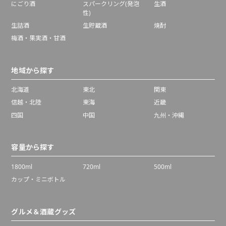
にごり酒
スパークリング(発泡
生酒
性)
生詰酒
生貯蔵酒
焼酎
梅酒・果実酒・甘酒
地域から探す
北海道
東北
関東
信越・北陸
東海
近畿
四国
中国
九州・沖縄
容量から探す
1800ml
720ml
500ml
カップ・ミニボトル
グルメ＆酒蔵グッズ