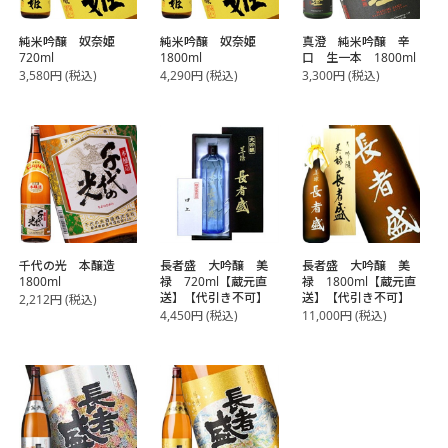
純米吟醸 奴奈姫
純米吟醸 奴奈姫
真澄 純米吟醸 辛
720ml
1800ml
口 生一本 1800ml
3,580
円
(税込)
4,290
円
(税込)
3,300
円
(税込)
千代の光 本醸造
長者盛 大吟醸 美
長者盛 大吟醸 美
1800ml
禄 720ml【蔵元直
禄 1800ml【蔵元直
送】【代引き不可】
送】【代引き不可】
2,212
円
(税込)
4,450
円
(税込)
11,000
円
(税込)