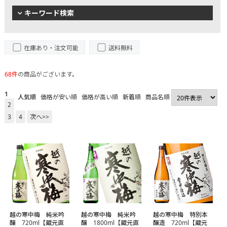
キーワード検索
在庫あり・注文可能
送料無料
68件
の商品がございます。
1
人気順
価格が安い順
価格が高い順
新着順
商品名順
2
3
4
次へ>>
越の寒中梅 純米吟
越の寒中梅 純米吟
越の寒中梅 特別本
醸 720ml【蔵元直
醸 1800ml【蔵元直
醸造 720ml【蔵元