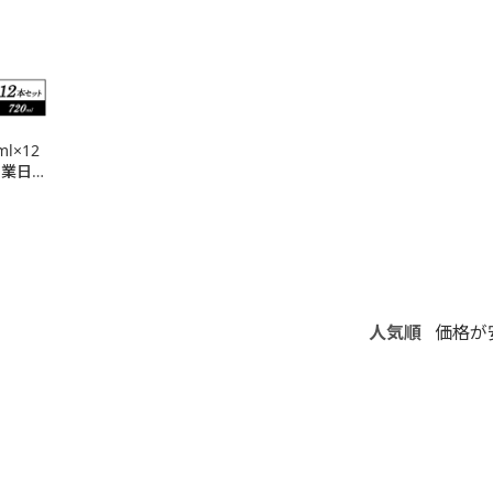
l×12
営業日以
料】
人気順
価格が