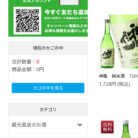
現在のかごの中
合計数量：
0
商品金額：
0円
神亀 純米酒 720
1,728
円
(税込)
カゴの中を見る
カテゴリ
蔵元直送のお酒