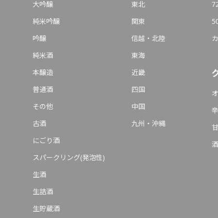
大吟醸
東北
7
純米吟醸
関東
5
吟醸
信越・北陸
純米酒
東海
本醸造
近畿
普通酒
四国
その他
中国
古酒
九州・沖縄
にごり酒
スパークリング(発泡性)
生酒
生詰酒
生貯蔵酒