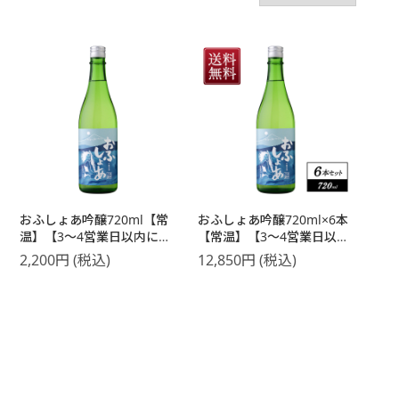
おふしょあ吟醸720ml【常
おふしょあ吟醸720ml×6本
温】【3～4営業日以内に出
【常温】【3～4営業日以内
荷】
に出荷】【送料無料】
2,200
円
(税込)
12,850
円
(税込)