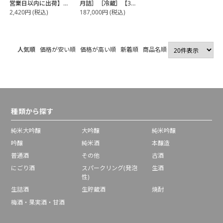
営業日以内に出荷】
月詰］［冷蔵］【3～
日本酒 男山酒造
4営業日以内に出荷】
2,420
円
(税込)
187,000
円
(税込)
山形
山形県 ギフト プレゼ
ント 父の日 高級贈り
物 酒 日本酒 プレミア
人気順
価格が安い順
価格が高い順
新着順
商品名順
種類から探す
純米大吟醸
大吟醸
純米吟醸
吟醸
純米酒
本醸造
普通酒
その他
古酒
にごり酒
スパークリング(発泡
生酒
性)
生詰酒
生貯蔵酒
焼酎
梅酒・果実酒・甘酒