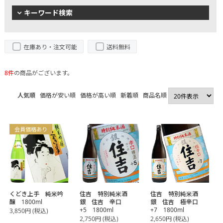
キーワード検索
在庫あり・注文可能
送料無料
8件
の商品がございます。
人気順
価格が安い順
価格が高い順
新着順
商品名順
会員価格あり
くどき上手 純米吟
住吉 特別純米酒
住吉 特別純米酒
醸 1800ml
銀 住吉 辛口
銀 住吉 極辛口
+5 1800ml
+7 1800ml
3,850
円
(税込)
2,750
円
(税込)
2,650
円
(税込)