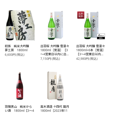
初孫 純米大吟醸
出羽桜 大吟醸 雪漫々
出羽桜 大吟醸 雪漫々
夢工房 1800ml
1800ml［常温］【3
1800ml×6本［常温］
～4営業日以内に出
【3～4営業日以内に
6,600
円
(税込)
荷】
出荷】【送料無料】
7,150
円
(税込)
42,980
円
(税込)
羽陽男山 純米から
高木酒造 十四代 龍月
い酒 1800ml【3～4
1800ml［2023年11