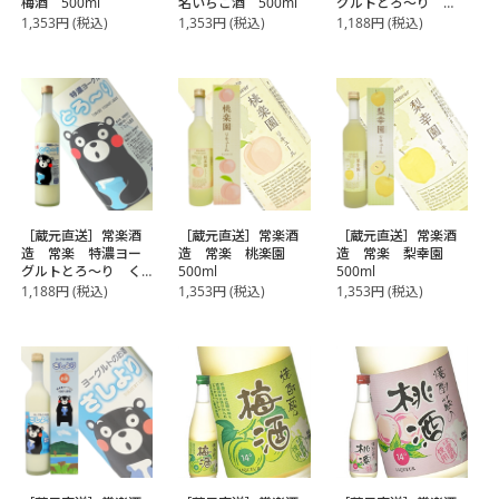
梅酒 500ml
名いちご酒 500ml
グルトとろ～り
500ml
1,353
円
(税込)
1,353
円
(税込)
1,188
円
(税込)
［蔵元直送］常楽酒
［蔵元直送］常楽酒
［蔵元直送］常楽酒
造 常楽 特濃ヨー
造 常楽 桃楽園
造 常楽 梨幸園
グルトとろ～り く
500ml
500ml
まモンデザイン
1,188
円
(税込)
1,353
円
(税込)
1,353
円
(税込)
500ml