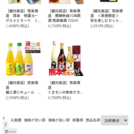
［蔵元直送］常楽酒
［蔵元直送］常楽酒
［蔵元直送］常楽酒
造 常楽 特濃ヨー
造 樫樽熟成10年原
造 ＜季節限定＞
グルトとろ～り く
酒 常楽梅酒 720ml
秋を楽しむセット
まモンデザイン 箱
米焼酎紅葉ボト
1,408
円
(税込)
4,730
円
(税込)
3,091
円
(税込)
付き 500ml
ル・梨幸園リキュー
ル
［蔵元直送］常楽酒
［蔵元直送］常楽酒
造
造
蔵三酒リキュール
くまモンの熊本だモ
お試し飲み比べセッ
ンセット
2,590
円
(税込)
4,780
円
(税込)
ト
本格米焼酎＆ヨーグ
濃厚で新鮮な果実を
ルト酒＆本格梅酒の
ギュッと詰め込んだ
飲み比べセット
リキュール
【送料無料】【2～3
1
人気順
価格が安い順
価格が高い順
新着順
商品名順
退職祝い、内祝い、
営業日以内に出荷】
2
誕生日プレゼントに
◎
次へ>>