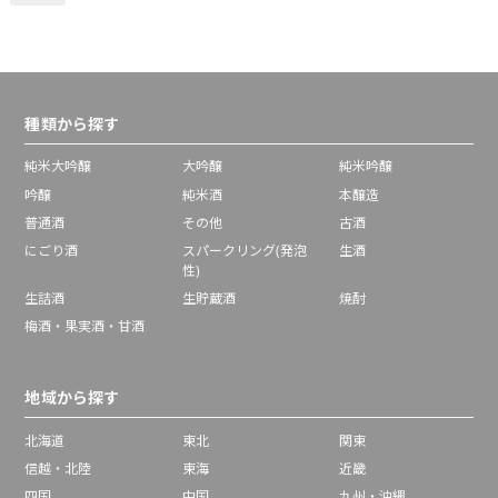
【2～3営業日以内に
出荷】
種類から探す
純米大吟醸
大吟醸
純米吟醸
吟醸
純米酒
本醸造
普通酒
その他
古酒
にごり酒
スパークリング(発泡
生酒
性)
生詰酒
生貯蔵酒
焼酎
梅酒・果実酒・甘酒
地域から探す
北海道
東北
関東
信越・北陸
東海
近畿
四国
中国
九州・沖縄