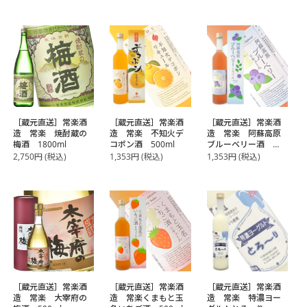
［蔵元直送］常楽酒
［蔵元直送］常楽酒
［蔵元直送］常楽酒
造 常楽 焼酎蔵の
造 常楽 不知火デ
造 常楽 阿蘇高原
梅酒 1800ml
コポン酒 500ml
ブルーベリー酒
500ml
2,750
円
(税込)
1,353
円
(税込)
1,353
円
(税込)
［蔵元直送］常楽酒
［蔵元直送］常楽酒
［蔵元直送］常楽酒
造 常楽 大宰府の
造 常楽くまもと玉
造 常楽 特濃ヨー