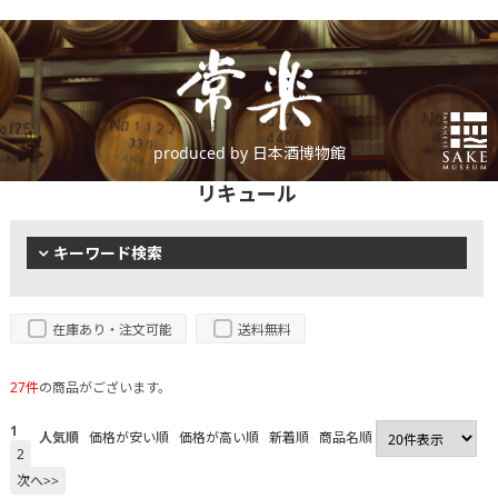
produced by 日本酒博物館
リキュール
キーワード検索
在庫あり・注文可能
送料無料
27件
の商品がございます。
1
人気順
価格が安い順
価格が高い順
新着順
商品名順
2
次へ>>