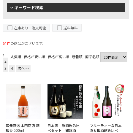
キーワード検索
在庫あり・注文可能
送料無料
61件
の商品がございます。
1
人気順
価格が安い順
価格が高い順
新着順
商品名順
2
3
4
次へ>>
蔵元直送 本田商店 酒
日本酒 原酒飲み比
フルーティーな日本
梅香 500ml
べセット 銀盤酒
酒＆梅酒飲み比べ