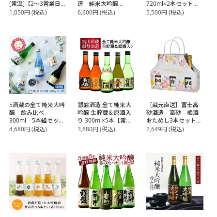
[常温]【2～3営業日以
造 純米大吟醸
720ml×2本セット
内に出荷】
720ml 2本セット
りんごぽむぽむ＆悠
1,050
円
(税込)
6,600
円
(税込)
5,500
円
(税込)
［ギフトボックス入
久の梅酒［ギフトボ
り］［常温］【3～4
ックス入り］【送料
営業日以内に出荷】
無料】【3～4営業日
【送料無料】
以内に出荷】
5酒蔵の全て純米大吟
銀盤酒造 全て純米大
［蔵元直送］富士高
醸 飲み比べ
吟醸 生貯蔵＆原酒入
砂酒造 高砂 梅酒
300ml 5本組セット
り 300ml×5本【常
おためし3本セット
【常温】【3～4営業
温】【3～4営業日以
300ml×3
4,680
円
(税込)
3,680
円
(税込)
2,649
円
(税込)
日以内に出荷】
内に出荷】【送料無
料】