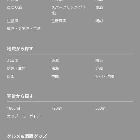
にごり酒
スパークリング(発泡
生酒
性)
生詰酒
生貯蔵酒
焼酎
梅酒・果実酒・甘酒
地域から探す
北海道
東北
関東
信越・北陸
東海
近畿
四国
中国
九州・沖縄
容量から探す
1800ml
720ml
500ml
カップ・ミニボトル
グルメ＆酒蔵グッズ