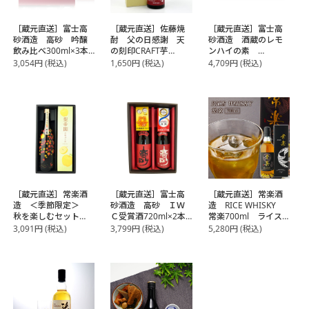
［蔵元直送］富士高
［蔵元直送］佐藤焼
［蔵元直送］富士高
砂酒造 高砂 吟醸
酎 父の日感謝 天
砂酒造 酒蔵のレモ
飲み比べ300ml×3本
の刻印CRAFT芋
ンハイの素
セット お猪口付き
720ml
500ml×3本飲み比べ
3,054
円
(税込)
1,650
円
(税込)
4,709
円
(税込)
ギフトセット
セット【3～4営業日
以内に出荷】
［蔵元直送］常楽酒
［蔵元直送］富士高
［蔵元直送］常楽酒
造 ＜季節限定＞
砂酒造 高砂 ＩＷ
造 RICE WHISKY
秋を楽しむセット
Ｃ受賞酒720ml×2本
常楽700ml ライス
米焼酎紅葉ボト
セット 山廃純米辛
ウィスキー【3～4営
3,091
円
(税込)
3,799
円
(税込)
5,280
円
(税込)
ル・梨幸園リキュー
口・山廃純米吟醸
業日以内に出荷】
ル
【3～4営業日以内に
出荷】