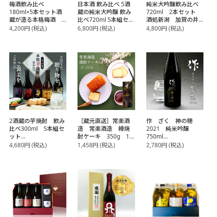
梅酒飲み比べ
日本酒 飲み比べ 5酒
純米大吟醸飲み比べ
180ml×5本セット酒
蔵の純米大吟醸 飲み
720ml 2本セット
蔵が造る本格梅酒
比べ720ml 5本組セッ
酒処新潟 加賀の井
ギフトにおすすめ
ト[JS100]【常温】
酒造［ギフトボック
4,200
円
(税込)
6,800
円
(税込)
4,800
円
(税込)
★【送料無料】【3～
【5～8営業日以内に
ス入り］【送料無
4営業日以内に出荷】
出荷】【送料無料】
料】【3～4営業日以
内に出荷】
2酒蔵の芋焼酎 飲み
［蔵元直送］常楽酒
作 ざく 神の穂
比べ300ml 5本組セ
造 常楽酒造 樽焼
2021 純米吟醸
ット
酎ケーキ 350g 1
750ml
【送料無料】【4～5
本
【常温】【2～3営業
4,680
円
(税込)
1,458
円
(税込)
2,780
円
(税込)
営業日以内に出荷】
日以内に出荷】［三
重県/清水清三郎商
店］ ギフト 贈り
物［2021年12月詰
め］火入れ［冷蔵配
送推奨］