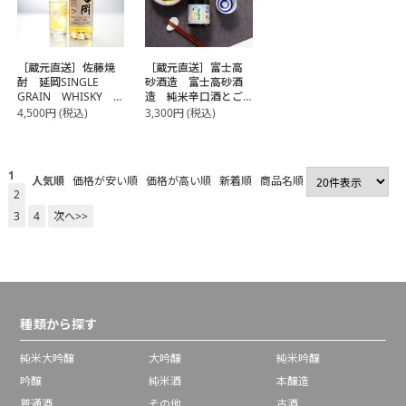
［蔵元直送］佐藤焼
［蔵元直送］富士高
酎 延岡SINGLE
砂酒造 富士高砂酒
GRAIN WHISKY
造 純米辛口酒とご
700ml【常温】【3～
当地静岡おでん缶の
4,500
円
(税込)
3,300
円
(税込)
4営業日以内に出荷】
プチギフトセット
【常温】【2～3営業
日以内に出荷】【送
料無料】
1
人気順
価格が安い順
価格が高い順
新着順
商品名順
2
3
4
次へ>>
種類から探す
純米大吟醸
大吟醸
純米吟醸
吟醸
純米酒
本醸造
普通酒
その他
古酒