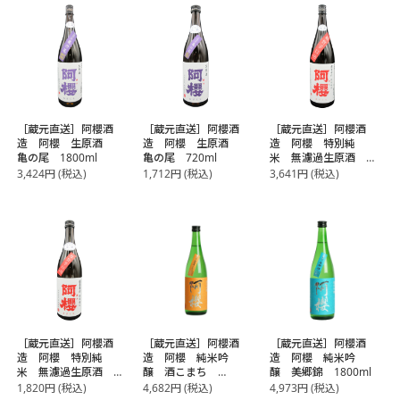
［蔵元直送］阿櫻酒
［蔵元直送］阿櫻酒
［蔵元直送］阿櫻酒
造 阿櫻 生原酒
造 阿櫻 生原酒
造 阿櫻 特別純
亀の尾 1800ml
亀の尾 720ml
米 無濾過生原酒
超旨辛口 1800ml
3,424
円
(税込)
1,712
円
(税込)
3,641
円
(税込)
［蔵元直送］阿櫻酒
［蔵元直送］阿櫻酒
［蔵元直送］阿櫻酒
造 阿櫻 特別純
造 阿櫻 純米吟
造 阿櫻 純米吟
米 無濾過生原酒
醸 酒こまち
醸 美郷錦 1800ml
超旨辛口 720ml
1800ml
1,820
円
(税込)
4,682
円
(税込)
4,973
円
(税込)