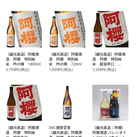
［蔵元直送］阿櫻酒
［蔵元直送］阿櫻酒
［蔵元直送］阿櫻酒
造 阿櫻 特別純
造 阿櫻 特別純
造 阿櫻 特別純
米 吟の精 1800ml
米 吟の精 720ml
米 超旨辛口
1800ml
3,799
円
(税込)
1,899
円
(税込)
3,586
円
(税込)
［蔵元直送］阿櫻酒
IWC銀賞受賞
［蔵元直送：阿櫻］
造 阿櫻 特別純
［蔵元直送］阿櫻酒
阿櫻酒造 バレンタイ