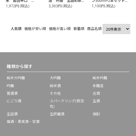
米 超旨辛口
造 阿櫻 生詰め原
ン300ml×2本セット
720ml
酒 亀の尾 1800ml
［冷蔵］【2～3営業
1,972
円
(税込)
3,363
円
(税込)
1,100
円
(税込)
日以内に出荷】
人気順
価格が安い順
価格が高い順
新着順
商品名順
種類から探す
純米大吟醸
大吟醸
純米吟醸
吟醸
純米酒
本醸造
普通酒
その他
古酒
にごり酒
スパークリング(発泡
生酒
性)
生詰酒
生貯蔵酒
焼酎
梅酒・果実酒・甘酒