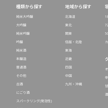
種類から探す
地域から探す
純米大吟醸
北海道
1
大吟醸
東北
7
純米吟醸
関東
5
吟醸
信越・北陸
純米酒
東海
本醸造
近畿
普通酒
四国
その他
中国
古酒
九州・沖縄
にごり酒
スパークリング(発泡性)