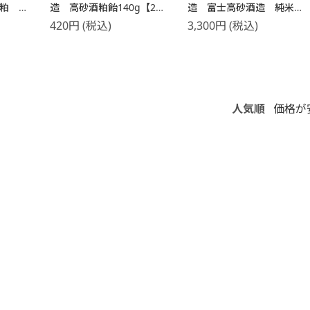
酒粕
造 高砂酒粕飴140g【2～3
造 富士高砂酒造 純米辛
営業日以内に出荷】【常
口酒とご当地静岡おでん缶
420
円
(税込)
3,300
円
(税込)
温】
のプチギフトセット【常
温】【2～3営業日以内に出
荷】【送料無料】
人気順
価格が