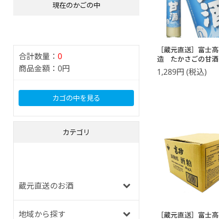
現在のかごの中
［蔵元直送］富士高
合計数量：
0
造 たかさごの甘
商品金額：
0円
500ml
1,289
円
(税込)
カゴの中を見る
カテゴリ
蔵元直送のお酒
地域から探す
［蔵元直送］富士高