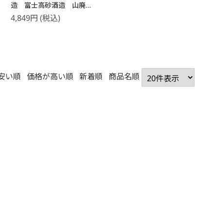
造 富士高砂酒造 山廃純
米辛口720mlとおつまみ4種
4,849
円
(税込)
ギフトセット【常温】【2
～3営業日以内に出荷】
酒粕アーモンド/燻製ミッ
クスナッツ/燻製ピスタチ
オ/揚げ銀杏
安い順
価格が高い順
新着順
商品名順