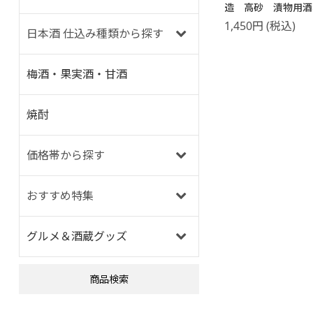
造 高砂 漬物用
4kg
1,450
円
(税込)
日本酒 仕込み種類から探す
梅酒・果実酒・甘酒
焼酎
価格帯から探す
おすすめ特集
グルメ＆酒蔵グッズ
商品検索