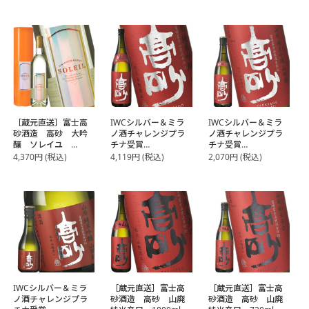
［蔵元直送］富士高
IWCシルバー＆ミラ
IWCシルバー＆ミラ
砂酒造 高砂 大吟
ノ酒チャレンジプラ
ノ酒チャレンジプラ
醸 ソレイユ
チナ受賞
チナ受賞
720ml
［蔵元直送］富士高
［蔵元直送］富士高
4,370
円
(税込)
4,119
円
(税込)
2,070
円
(税込)
砂酒造 高砂 山廃
砂酒造 高砂 山廃
純米吟醸 1800ml
純米吟醸 720ml
IWCシルバー＆ミラ
［蔵元直送］富士高
［蔵元直送］富士高
ノ酒チャレンジプラ
砂酒造 高砂 山廃
砂酒造 高砂 山廃