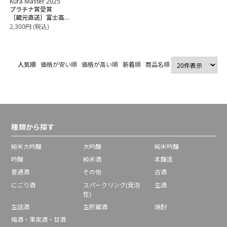
Kura Master 2025
プラチナ賞受賞
［蔵元直送］富士高
砂酒造 高砂 純米
2,300
円
(税込)
大吟醸 山雄田町
錦 720ｍｌ
人気順
価格が安い順
価格が高い順
新着順
商品名順
種類から探す
純米大吟醸
大吟醸
純米吟醸
吟醸
純米酒
本醸造
普通酒
その他
古酒
にごり酒
スパークリング(発泡
生酒
性)
生詰酒
生貯蔵酒
焼酎
梅酒・果実酒・甘酒