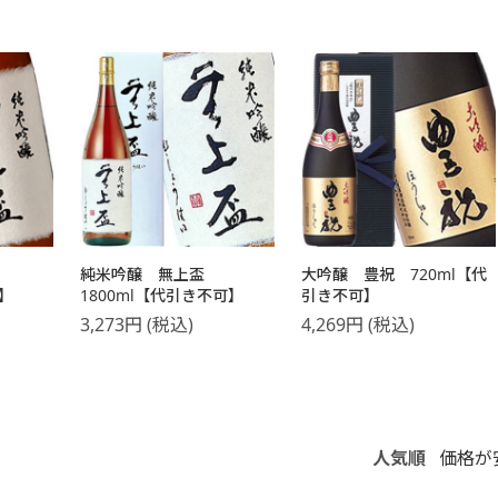
純米吟醸 無上盃
大吟醸 豊祝 720ml【代
可】
1800ml【代引き不可】
引き不可】
3,273
円
(税込)
4,269
円
(税込)
人気順
価格が