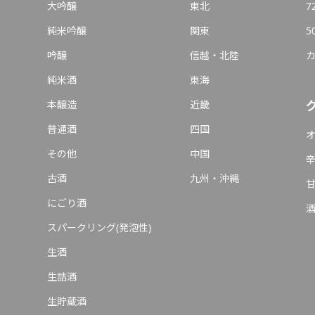
大吟醸
東北
7
純米吟醸
関東
5
吟醸
信越・北陸
純米酒
東海
本醸造
近畿
普通酒
四国
その他
中国
古酒
九州・沖縄
にごり酒
スパークリング(発泡性)
生酒
生詰酒
生貯蔵酒