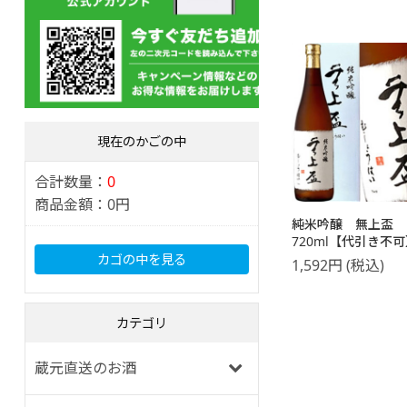
現在のかごの中
合計数量：
0
商品金額：
0円
純米吟醸 無上盃
720ml【代引き不
カゴの中を見る
1,592
円
(税込)
カテゴリ
蔵元直送のお酒