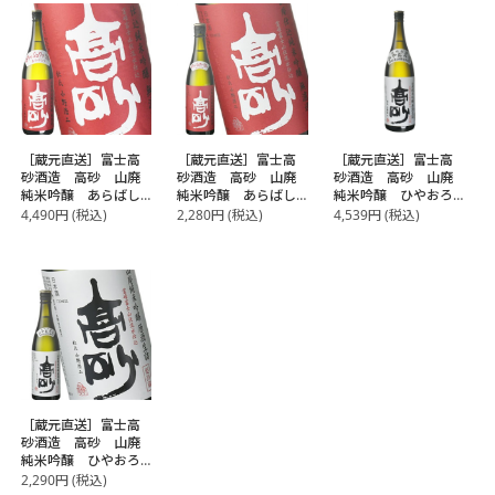
［蔵元直送］富士高
［蔵元直送］富士高
［蔵元直送］富士高
砂酒造 高砂 山廃
砂酒造 高砂 山廃
砂酒造 高砂 山廃
純米吟醸 あらばし
純米吟醸 あらばし
純米吟醸 ひやおろ
り 1800ml
り 720ml
し 1800ml【冷蔵】
4,490
円
(税込)
2,280
円
(税込)
4,539
円
(税込)
【2～3営業日以内に
出荷】
［蔵元直送］富士高
砂酒造 高砂 山廃
純米吟醸 ひやおろ
し 720ml【冷蔵】
2,290
円
(税込)