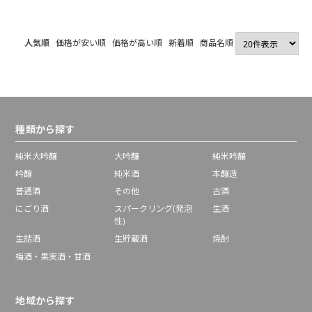
【2～3営業日以内に
出荷】
人気順
価格が安い順
価格が高い順
新着順
商品名順
種類から探す
純米大吟醸
大吟醸
純米吟醸
吟醸
純米酒
本醸造
普通酒
その他
古酒
にごり酒
スパークリング(発泡
生酒
性)
生詰酒
生貯蔵酒
焼酎
梅酒・果実酒・甘酒
地域から探す