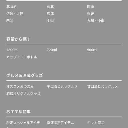
北海道
東北
関東
信越・北陸
東海
近畿
四国
中国
九州・沖縄
容量から探す
1800ml
720ml
500ml
カップ・ミニボトル
グルメ＆酒蔵グッズ
オススメおつまみ
辛口酒と合うグルメ
甘口酒と合うグルメ
酒蔵オリジナルグッズ
おすすめ特集
限定スペシャルアイテ
季節限定アイテム
ギフト商品
ム