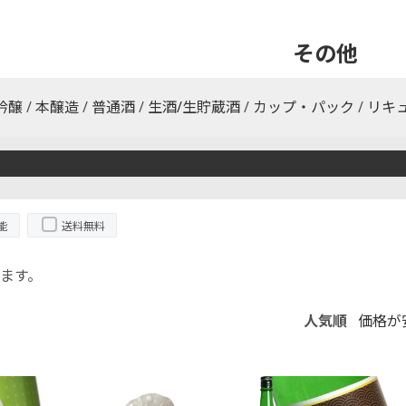
その他
吟醸
/
本醸造
/
普通酒
/
生酒/生貯蔵酒
/
カップ・パック
/
リキ
能
送料無料
ます。
人気順
価格が