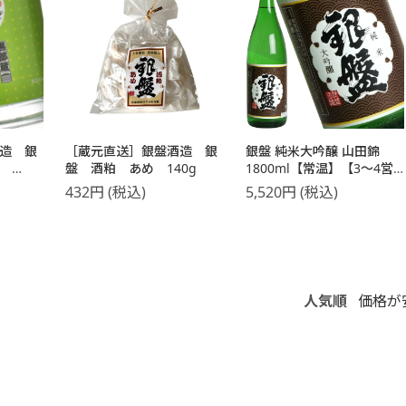
造 銀
［蔵元直送］銀盤酒造 銀
銀盤 純米大吟醸 山田錦
酒
盤 酒粕 あめ 140g
1800ml【常温】【3～4営
業日以内に出荷】
432
円
(税込)
5,520
円
(税込)
人気順
価格が