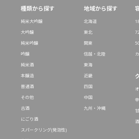
種類から探す
地域から探す
純米大吟醸
北海道
1
大吟醸
東北
7
純米吟醸
関東
5
吟醸
信越・北陸
純米酒
東海
本醸造
近畿
普通酒
四国
その他
中国
古酒
九州・沖縄
にごり酒
スパークリング(発泡性)