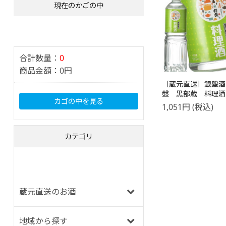
現在のかごの中
合計数量：
0
商品金額：
0円
［蔵元直送］銀盤酒
盤 黒部蔵 料理
カゴの中を見る
1000ml
1,051
円
(税込)
カテゴリ
蔵元直送のお酒
地域から探す