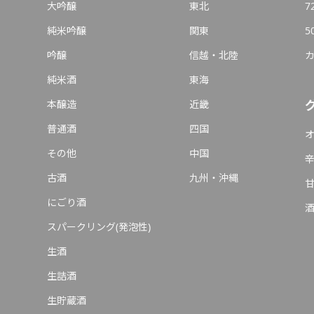
大吟醸
東北
7
純米吟醸
関東
5
吟醸
信越・北陸
純米酒
東海
本醸造
近畿
普通酒
四国
その他
中国
古酒
九州・沖縄
にごり酒
スパークリング(発泡性)
生酒
生詰酒
生貯蔵酒