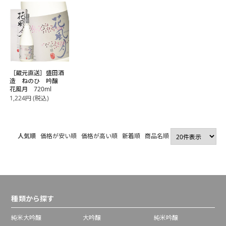
［蔵元直送］盛田酒
造 ねのひ 吟醸
花風月 720ml
1,224
円
(税込)
人気順
価格が安い順
価格が高い順
新着順
商品名順
種類から探す
純米大吟醸
大吟醸
純米吟醸