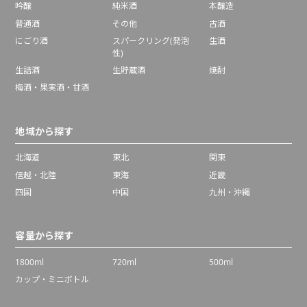
吟醸
純米酒
本醸造
普通酒
その他
古酒
にごり酒
スパークリング(発泡
生酒
性)
生詰酒
生貯蔵酒
焼酎
梅酒・果実酒・甘酒
地域から探す
北海道
東北
関東
信越・北陸
東海
近畿
四国
中国
九州・沖縄
容量から探す
1800ml
720ml
500ml
カップ・ミニボトル