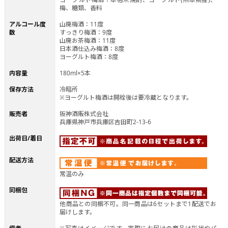
梅、糖類、香料
アルコール度
山廃梅酒：11度
数
すっきり梅酒：9度
山廃お茶梅酒：11度
日本酒仕込み梅酒：8度
ヨーグルト梅酒：8度
内容量
180ml×5本
保存方法
冷暗所
※ヨーグルト梅酒は開栓後は要冷蔵となります。
販売者
阪神酒販株式会社
兵庫県神戸市兵庫区吉田町2-13-6
出荷日/着日
配送方法
常温のみ
同梱包
他商品との同梱不可。同一商品は6セットまで1配送でお
届けします。