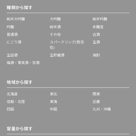
種類から探す
純米大吟醸
大吟醸
純米吟醸
吟醸
純米酒
本醸造
普通酒
その他
古酒
にごり酒
スパークリング(発泡
生酒
性)
生詰酒
生貯蔵酒
焼酎
梅酒・果実酒・甘酒
地域から探す
北海道
東北
関東
信越・北陸
東海
近畿
四国
中国
九州・沖縄
容量から探す