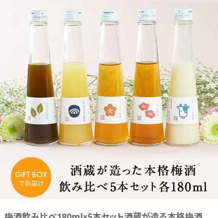
梅酒飲み比べ180ml×5本セット酒蔵が造る本格梅酒