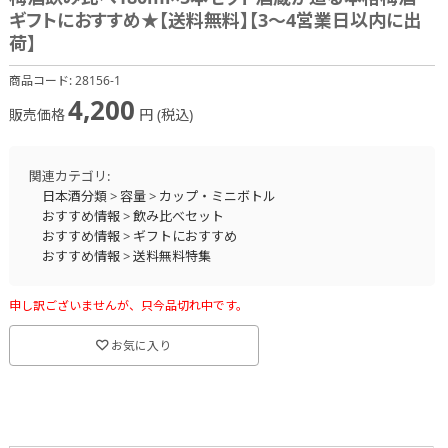
ギフトにおすすめ★【送料無料】【3～4営業日以内に出
荷】
商品コード:
28156-1
4,200
販売価格
円 (税込)
関連カテゴリ:
日本酒分類
>
容量
>
カップ・ミニボトル
おすすめ情報
>
飲み比べセット
おすすめ情報
>
ギフトにおすすめ
おすすめ情報
>
送料無料特集
お酒
>
梅酒・果実酒・甘酒
おすすめ情報
>
季節のおすすめ商品
>
母の日2023
申し訳ございませんが、只今品切れ中です。
おすすめ情報
>
EPARK会員様 クーポン対象商品
お気に入り