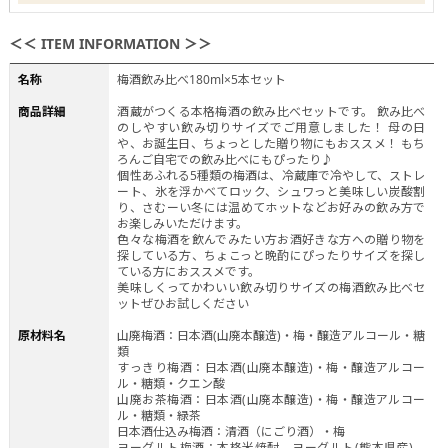
＜＜ ITEM INFORMATION ＞＞
名称
梅酒飲み比べ180ml×5本セット
商品詳細
酒蔵がつくる本格梅酒の飲み比べセットです。 飲み比べ
のしやすい飲み切りサイズでご用意しました！ 母の日
や、お誕生日、ちょっとした贈り物にもおススメ！ もち
ろんご自宅での飲み比べにもぴったり♪
個性あふれる5種類の梅酒は、冷蔵庫で冷やして、ストレ
ート、氷を浮かべてロック、シュワっと美味しい炭酸割
り、さむーい冬には温めてホットなどお好みの飲み方で
お楽しみいただけます。
色々な梅酒を飲んでみたい方お酒好きな方への贈り物を
探している方、ちょこっと晩酌にぴったりサイズを探し
ている方におススメです。
美味しくってかわいい飲み切りサイズの梅酒飲み比べセ
ットぜひお試しください
原材料名
山廃梅酒：日本酒(山廃本醸造)・梅・醸造アルコール・糖
類
すっきり梅酒：日本酒(山廃本醸造)・梅・醸造アルコー
ル・糖類・クエン酸
山廃お茶梅酒：日本酒(山廃本醸造)・梅・醸造アルコー
ル・糖類・緑茶
日本酒仕込み梅酒：清酒（にごり酒）・梅
ヨーグルト梅酒：本格米焼酎、ヨーグルト(熊本県産)、