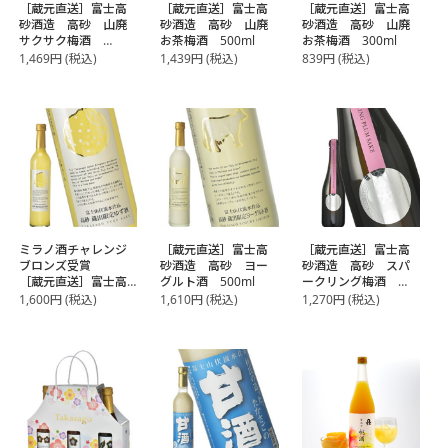
［蔵元直送］富士高
［蔵元直送］富士高
［蔵元直送］富士高
砂酒造 高砂 山廃
砂酒造 高砂 山廃
砂酒造 高砂 山廃
サクサク梅酒
お茶梅酒 500ml
お茶梅酒 300ml
500ml
1,469
円
(税込)
1,439
円
(税込)
839
円
(税込)
ミラノ酒チャレンジ
［蔵元直送］富士高
［蔵元直送］富士高
ブロンズ受賞
砂酒造 高砂 ヨー
砂酒造 高砂 スパ
［蔵元直送］富士高
グルト酒 500ml
ークリング梅酒
砂酒造 高砂 山廃
375ml【3～4営業日
1,600
円
(税込)
1,610
円
(税込)
1,270
円
(税込)
ゆず酒 500ml
以内に出荷】