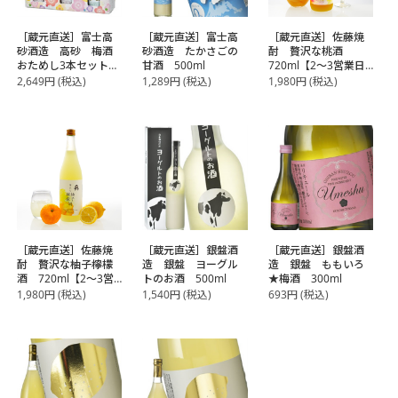
［蔵元直送］富士高
［蔵元直送］富士高
［蔵元直送］佐藤焼
砂酒造 高砂 梅酒
砂酒造 たかさごの
酎 贅沢な桃酒
おためし3本セット
甘酒 500ml
720ml【2～3営業日
300ml×3
以内に出荷】
2,649
円
(税込)
1,289
円
(税込)
1,980
円
(税込)
［蔵元直送］佐藤焼
［蔵元直送］銀盤酒
［蔵元直送］銀盤酒
酎 贅沢な柚子檸檬
造 銀盤 ヨーグル
造 銀盤 ももいろ
酒 720ml【2～3営
トのお酒 500ml
★梅酒 300ml
業日以内に出荷】
1,980
円
(税込)
1,540
円
(税込)
693
円
(税込)