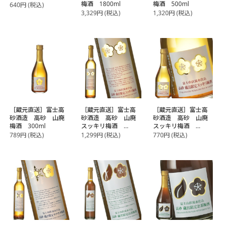
梅酒 1800ml
梅酒 500ml
640
円
(税込)
3,329
円
(税込)
1,320
円
(税込)
［蔵元直送］富士高
［蔵元直送］富士高
［蔵元直送］富士高
砂酒造 高砂 山廃
砂酒造 高砂 山廃
砂酒造 高砂 山廃
梅酒 300ml
スッキリ梅酒
スッキリ梅酒
500ml
300ml
789
円
(税込)
1,299
円
(税込)
770
円
(税込)