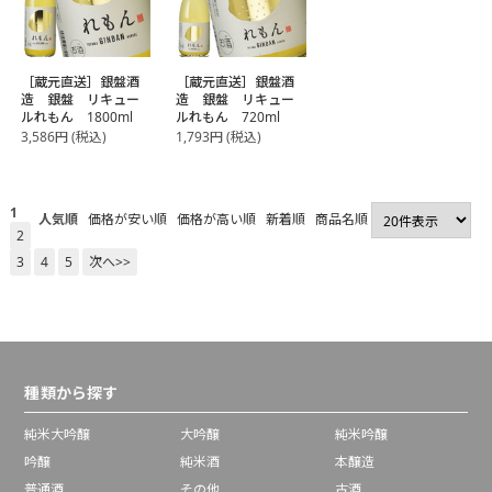
［蔵元直送］銀盤酒
［蔵元直送］銀盤酒
造 銀盤 リキュー
造 銀盤 リキュー
ルれもん 1800ml
ルれもん 720ml
3,586
円
(税込)
1,793
円
(税込)
1
人気順
価格が安い順
価格が高い順
新着順
商品名順
2
3
4
5
次へ>>
種類から探す
純米大吟醸
大吟醸
純米吟醸
吟醸
純米酒
本醸造
普通酒
その他
古酒