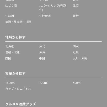
にごり酒
スパークリング(発泡
生酒
性)
生詰酒
生貯蔵酒
焼酎
梅酒・果実酒・甘酒
地域から探す
北海道
東北
関東
信越・北陸
東海
近畿
四国
中国
九州・沖縄
容量から探す
1800ml
720ml
500ml
カップ・ミニボトル
グルメ＆酒蔵グッズ