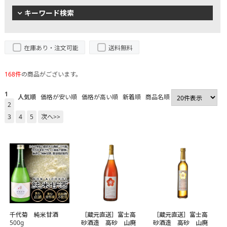
キーワード検索
在庫あり・注文可能
送料無料
168件
の商品がございます。
1
人気順
価格が安い順
価格が高い順
新着順
商品名順
2
3
4
5
次へ>>
千代菊 純米甘酒
［蔵元直送］富士高
［蔵元直送］富士高
500g
砂酒造 高砂 山廃
砂酒造 高砂 山廃