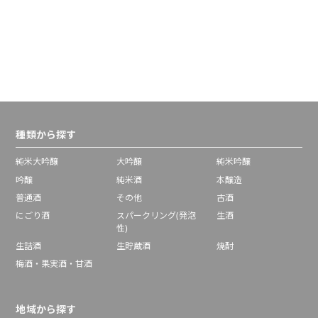
種類から探す
純米大吟醸
大吟醸
純米吟醸
吟醸
純米酒
本醸造
普通酒
その他
古酒
にごり酒
スパークリング(発泡
生酒
性)
生詰酒
生貯蔵酒
焼酎
梅酒・果実酒・甘酒
地域から探す