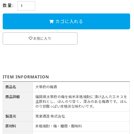
おすすめ情報
>
季節のおすすめ商品
>
母の日2023
数量:
蔵元直送のお酒
>
常楽酒造
>
ギフト特集
カゴに入れる
お気に入り
ITEM INFORMATION
商品名
大宰府の梅酒
商品詳細
福岡県太宰府の梅を純米本格焼酎に漬け込んだエキスを
主原料とし、ほんのり甘く、深みのある梅酒です。ほん
のり甘酸っぱい本格派な味わいです。
製造元
常楽酒造 株式会社
原材料
本格焼酎・梅・糖類・酸味料