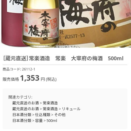
［蔵元直送］常楽酒造 常楽 大宰府の梅酒 500ml
商品コード:
26112-1
1,353
販売価格
円 (税込)
関連カテゴリ:
蔵元直送のお酒
>
常楽酒造
蔵元直送のお酒
>
常楽酒造
>
リキュール
日本酒分類
>
仕込種類
>
その他
日本酒分類
>
容量
>
500ml
お酒
>
梅酒・果実酒・甘酒