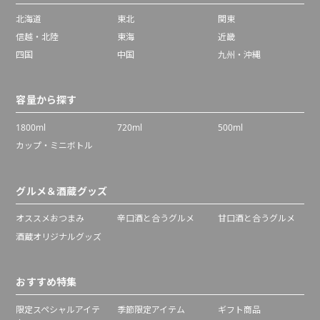
北海道
東北
関東
信越・北陸
東海
近畿
四国
中国
九州・沖縄
容量から探す
1800ml
720ml
500ml
カップ・ミニボトル
グルメ＆酒蔵グッズ
オススメおつまみ
辛口酒と合うグルメ
甘口酒と合うグルメ
酒蔵オリジナルグッズ
おすすめ特集
限定スペシャルアイテ
季節限定アイテム
ギフト商品