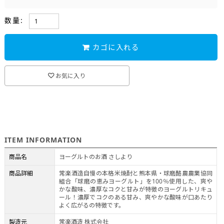
お酒
>
梅酒・果実酒・甘酒
数量:
カゴに入れる
お気に入り
ITEM INFORMATION
商品名
ヨーグルトのお酒 さしより
商品詳細
常楽酒造自慢の本格米焼酎と熊本県・球磨酪農農業協同
組合「球磨の恵みヨーグルト」を100％使用した、爽や
かな酸味、濃厚なコクと甘みが特徴のヨーグルトリキュ
ール！濃厚でコクのある甘み、爽やかな酸味が口あたり
よく広がるの特徴です。
製造元
常楽酒造 株式会社