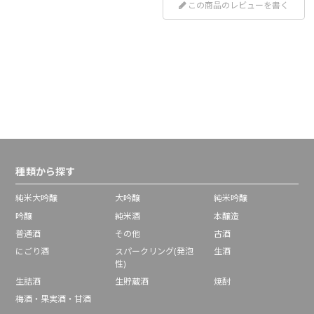
この商品のレビューを書く
種類から探す
純米大吟醸
大吟醸
純米吟醸
吟醸
純米酒
本醸造
普通酒
その他
古酒
にごり酒
スパークリング(発泡
生酒
性)
生詰酒
生貯蔵酒
焼酎
梅酒・果実酒・甘酒