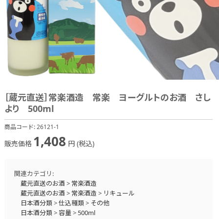
［蔵元直送］常楽酒造 常楽 ヨーグルトのお酒 さし
より 500ml
商品コード:
26121-1
1,408
販売価格
円 (税込)
関連カテゴリ:
蔵元直送のお酒
>
常楽酒造
蔵元直送のお酒
>
常楽酒造
>
リキュール
日本酒分類
>
仕込種類
>
その他
日本酒分類
>
容量
>
500ml