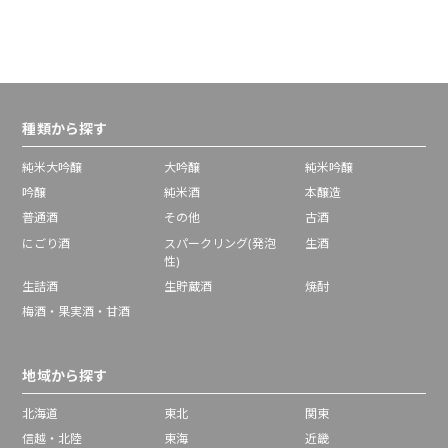
種類から探す
純米大吟醸
大吟醸
純米吟醸
吟醸
純米酒
本醸造
普通酒
その他
古酒
にごり酒
スパークリング(発泡
生酒
性)
生詰酒
生貯蔵酒
焼酎
梅酒・果実酒・甘酒
地域から探す
北海道
東北
関東
信越・北陸
東海
近畿