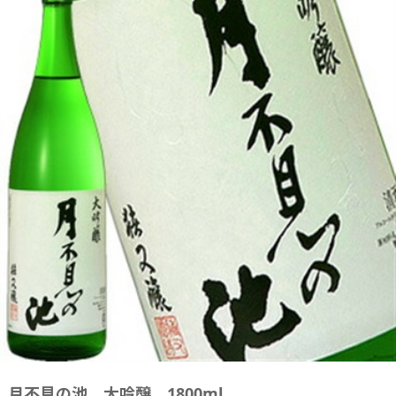
月不見の池 大吟醸 1800ml