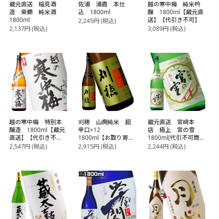
蔵元直送 稲見酒
佐浦 浦霞 本仕
越の寒中梅 純米吟
造 葵鶴 純米酒
込 1800ml
醸 1800ml【蔵元直
1800ml
送】【代引き不可】
2,245
円
(税込)
2,137
円
(税込)
3,089
円
(税込)
越の寒中梅 特別本
刈穂 山廃純米 超
蔵元直送 宮﨑本
醸造 1800ml【蔵元
辛口+12
店 極上 宮の雪
直送】【代引き不
1800ml【お取り寄
1800ml[代引不可商
可】
せ】
品]
2,547
円
(税込)
2,915
円
(税込)
2,244
円
(税込)