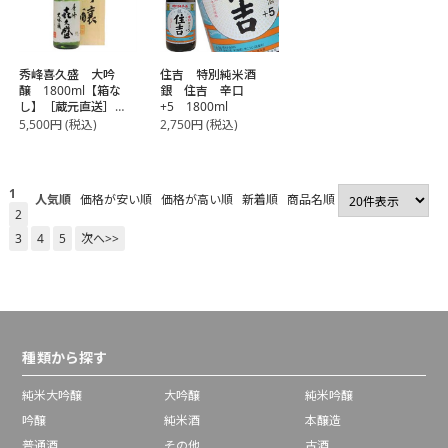
秀峰喜久盛 大吟
住吉 特別純米酒
醸 1800ml【箱な
銀 住吉 辛口
し】［蔵元直送］
+5 1800ml
【代引き不可】 ※専
5,500
円
(税込)
2,750
円
(税込)
用木箱が必要な場合
は+1
1
人気順
価格が安い順
価格が高い順
新着順
商品名順
2
3
4
5
次へ>>
種類から探す
純米大吟醸
大吟醸
純米吟醸
吟醸
純米酒
本醸造
普通酒
その他
古酒