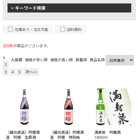
キーワード検索
在庫あり・注文可能
送料無料
325件
の商品がございます。
1
人気順
価格が安い順
価格が高い順
新着順
商品名順
2
3
4
5
次へ>>
［蔵元直送］阿櫻酒
［蔵元直送］阿櫻酒
満寿泉 吟醸酒
造 阿櫻 生原酒
造 阿櫻 特別純
1800ml