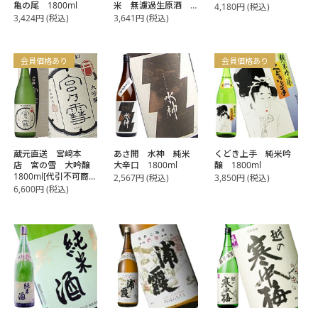
亀の尾 1800ml
米 無濾過生原酒
4,180
円
(税込)
超旨辛口 1800ml
3,424
円
(税込)
3,641
円
(税込)
会員価格あり
会員価格あり
蔵元直送 宮﨑本
あさ開 水神 純米
くどき上手 純米吟
店 宮の雪 大吟醸
大辛口 1800ml
醸 1800ml
1800ml[代引不可商
2,567
円
(税込)
3,850
円
(税込)
品]
6,600
円
(税込)