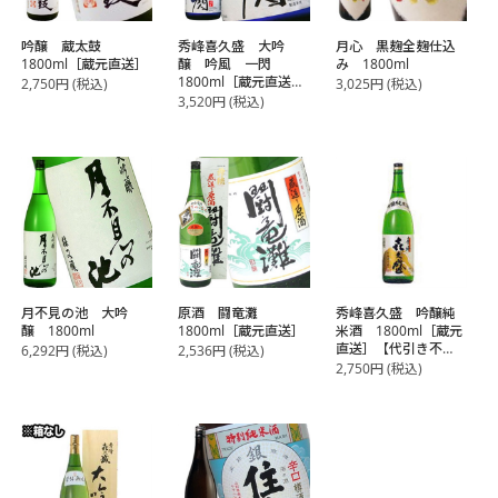
吟醸 蔵太鼓
秀峰喜久盛 大吟
月心 黒麹全麹仕込
1800ml［蔵元直送］
醸 吟風 一閃
み 1800ml
1800ml［蔵元直送］
2,750
円
(税込)
3,025
円
(税込)
【代引き不可】
3,520
円
(税込)
月不見の池 大吟
原酒 闘竜灘
秀峰喜久盛 吟醸純
醸 1800ml
1800ml［蔵元直送］
米酒 1800ml［蔵元
直送］【代引き不
6,292
円
(税込)
2,536
円
(税込)
可】
2,750
円
(税込)