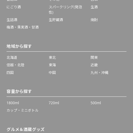
にごり酒
スパークリング(発泡
生酒
性)
生詰酒
生貯蔵酒
焼酎
梅酒・果実酒・甘酒
地域から探す
北海道
東北
関東
信越・北陸
東海
近畿
四国
中国
九州・沖縄
容量から探す
1800ml
720ml
500ml
カップ・ミニボトル
グルメ＆酒蔵グッズ