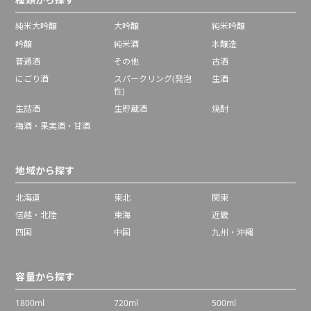
純米大吟醸
大吟醸
純米吟醸
吟醸
純米酒
本醸造
普通酒
その他
古酒
にごり酒
スパークリング(発泡
生酒
性)
生詰酒
生貯蔵酒
焼酎
梅酒・果実酒・甘酒
地域から探す
北海道
東北
関東
信越・北陸
東海
近畿
四国
中国
九州・沖縄
容量から探す
1800ml
720ml
500ml