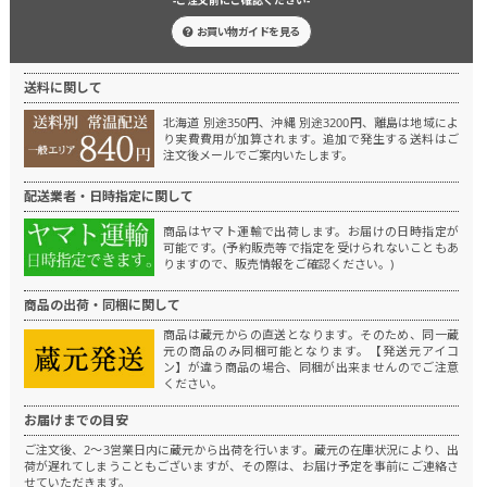
-ご注文前にご確認ください-
お買い物ガイドを見る
送料に関して
北海道 別途350円、沖縄 別途3200円、離島は地域によ
り実費費用が加算されます。
追加で発生する送料はご
注文後メールでご案内いたします。
配送業者・日時指定に関して
商品はヤマト運輸で出荷します。
お届けの日時指定が
可能です。(予約販売等で指定を受けられないこともあ
りますので、販売情報をご確認ください。)
商品の出荷・同梱に関して
商品は蔵元からの直送となります。
そのため、同一蔵
元の商品のみ同梱可能となります。
【発送元アイコ
ン】が違う商品の場合、同梱が出来ませんのでご注意
ください。
お届けまでの目安
ご注文後、2～3営業日内に蔵元から出荷を行います。
蔵元の在庫状況により、出
荷が遅れてしまうこともございますが、その際は、お届け予定を事前にご連絡さ
せていただきます。