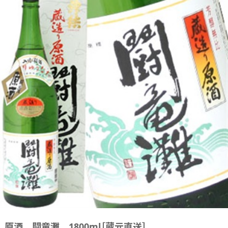
原酒 闘竜灘 1800ml［蔵元直送］