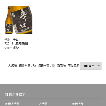
千駒 辛口
720ml［蔵元直送］
946
円
(税込)
人気順
価格が安い順
価格が高い順
新着順
商品名順
種類から探す
純米大吟醸
大吟醸
純米吟醸