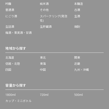
吟醸
純米酒
本醸造
普通酒
その他
古酒
にごり酒
スパークリング(発泡
生酒
性)
生詰酒
生貯蔵酒
焼酎
梅酒・果実酒・甘酒
地域から探す
北海道
東北
関東
信越・北陸
東海
近畿
四国
中国
九州・沖縄
容量から探す
1800ml
720ml
500ml
カップ・ミニボトル