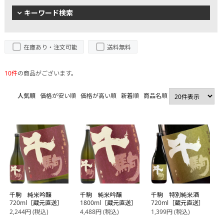
キーワード検索
在庫あり・注文可能
送料無料
10件
の商品がございます。
人気順
価格が安い順
価格が高い順
新着順
商品名順
千駒 純米吟醸
千駒 純米吟醸
千駒 特別純米酒
720ml［蔵元直送］
1800ml［蔵元直送］
720ml［蔵元直送］
2,244
円
(税込)
4,488
円
(税込)
1,399
円
(税込)