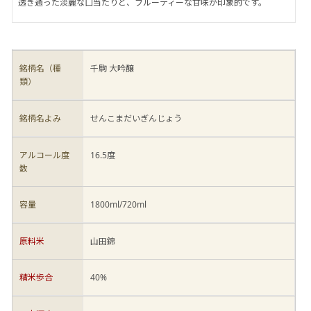
透き通った淡麗な口当たりと、フルーティーな甘味が印象的です。
銘柄名（種
千駒 大吟醸
類）
銘柄名よみ
せんこまだいぎんじょう
アルコール度
16.5度
数
容量
1800ml/720ml
原料米
山田錦
精米歩合
40%