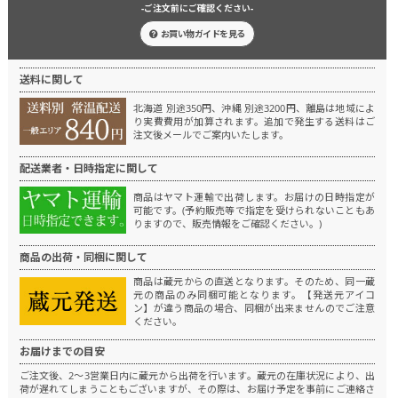
-ご注文前にご確認ください-
お買い物ガイドを見る
送料に関して
北海道 別途350円、沖縄 別途3200円、離島は地域によ
り実費費用が加算されます。
追加で発生する送料はご
注文後メールでご案内いたします。
配送業者・日時指定に関して
商品はヤマト運輸で出荷します。
お届けの日時指定が
可能です。(予約販売等で指定を受けられないこともあ
りますので、販売情報をご確認ください。)
商品の出荷・同梱に関して
商品は蔵元からの直送となります。
そのため、同一蔵
元の商品のみ同梱可能となります。
【発送元アイコ
ン】が違う商品の場合、同梱が出来ませんのでご注意
ください。
お届けまでの目安
ご注文後、2～3営業日内に蔵元から出荷を行います。
蔵元の在庫状況により、出
荷が遅れてしまうこともございますが、その際は、お届け予定を事前にご連絡さ