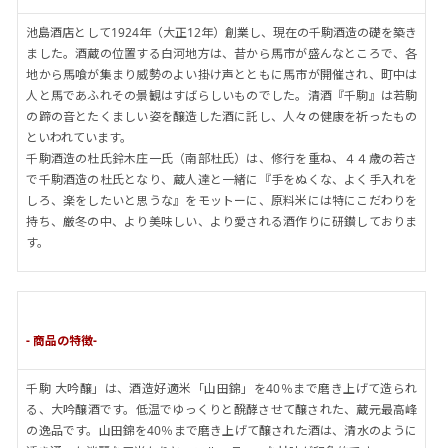
池島酒店として1924年（大正12年）創業し、現在の千駒酒造の礎を築き
ました。酒蔵の位置する白河地方は、昔から馬市が盛んなところで、各
地から馬喰が集まり威勢のよい掛け声とともに馬市が開催され、町中は
人と馬であふれその景観はすばらしいものでした。清酒『千駒』は若駒
の蹄の音とたくましい姿を醸造した酒に託し、人々の健康を祈ったもの
といわれています。
千駒酒造の杜氏鈴木庄一氏（南部杜氏）は、修行を重ね、４４歳の若さ
で千駒酒造の杜氏となり、蔵人達と一緒に『手をぬくな、よく手入れを
しろ、楽をしたいと思うな』をモットーに、原料米には特にこだわりを
持ち、厳冬の中、より美味しい、より愛される酒作りに研鑚しておりま
す。
- 商品の特徴-
千駒 大吟醸」は、酒造好適米「山田錦」を40％まで磨き上げて造られ
る、大吟醸酒です。低温でゆっくりと醗酵させて醸された、蔵元最高峰
の逸品です。山田錦を40％まで磨き上げて醸された酒は、清水のように