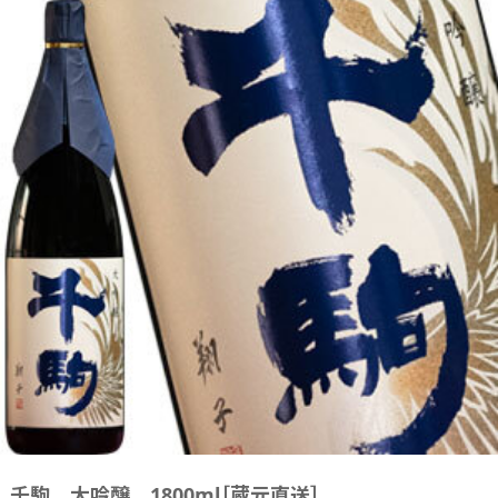
千駒 大吟醸 1800ml［蔵元直送］