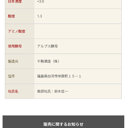
日本酒度
+3.0
酸度
1.3
アミノ酸度
使用酵母
アルプス酵母
製造元
千駒酒造（株）
住所
福島県白河市年貢町１５－１
杜氏名
南部杜氏：鈴木庄一
販売に関するお知らせ