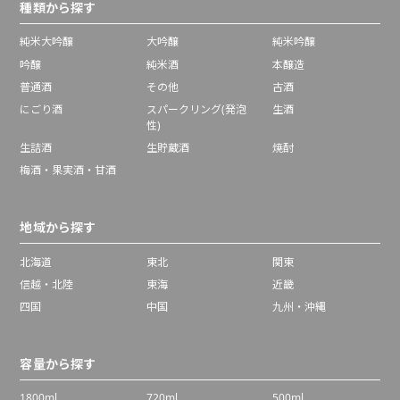
種類から探す
純米大吟醸
大吟醸
純米吟醸
吟醸
純米酒
本醸造
普通酒
その他
古酒
にごり酒
スパークリング(発泡
生酒
性)
生詰酒
生貯蔵酒
焼酎
梅酒・果実酒・甘酒
地域から探す
北海道
東北
関東
信越・北陸
東海
近畿
四国
中国
九州・沖縄
容量から探す
1800ml
720ml
500ml