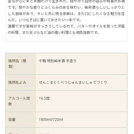
昔ながらに米と米麹だけで生まれた、穏やかで自然の旨みが特長のお酒
です。穏やかな香りとふくらみのある味わい、純米酒らしいしっかりと
した旨味があり、キレと共に残る余韻は、また口にしたくなる魅力を含
んだ、いつもそばに置いておきたい一本です。
濃醇ですが後味がすっきりしているので、バターやオイルを使った洋風
の料理、また天ぷらなど油の強い料理とも相性抜群です。
銘柄名（種
千駒 特別純米酒 手造り
類）
銘柄名よみ
せんこまとくべつじゅんまいしゅてづくり
アルコール度
16.5度
数
容量
1800ml/720ml