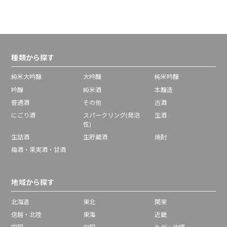
種類から探す
純米大吟醸
大吟醸
純米吟醸
吟醸
純米酒
本醸造
普通酒
その他
古酒
にごり酒
スパークリング(発泡
生酒
性)
生詰酒
生貯蔵酒
焼酎
梅酒・果実酒・甘酒
地域から探す
北海道
東北
関東
信越・北陸
東海
近畿