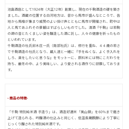
池島酒店として1924年（大正12年）創業し、現在の千駒酒造の礎を築き
ました。酒蔵の位置する白河地方は、昔から馬市が盛んなところで、各
地から馬喰が集まり威勢のよい掛け声とともに馬市が開催され、町中は
人と馬であふれその景観はすばらしいものでした。清酒『千駒』は若駒
の蹄の音とたくましい姿を醸造した酒に託し、人々の健康を祈ったもの
といわれています。
千駒酒造の杜氏鈴木庄一氏（南部杜氏）は、修行を重ね、４４歳の若さ
で千駒酒造の杜氏となり、蔵人達と一緒に『手をぬくな、よく手入れを
しろ、楽をしたいと思うな』をモットーに、原料米には特にこだわりを
持ち、厳冬の中、より美味しい、より愛される酒作りに研鑚しておりま
す。
- 商品の特徴-
「千駒 特別純米酒 手造り」は、酒造好適米「美山錦」を60％まで磨き
上げて造られる、吟醸酒の仕込みと同じく、低温長期醗酵により丁寧に
じっくり醸された特別純米酒です。