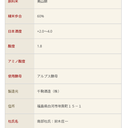
原料米
美山錦
精米歩合
60%
日本酒度
+2.0～4.0
酸度
1.8
アミノ酸度
使用酵母
アルプス酵母
製造元
千駒酒造（株）
住所
福島県白河市年貢町１５－１
杜氏名
南部杜氏：鈴木庄一