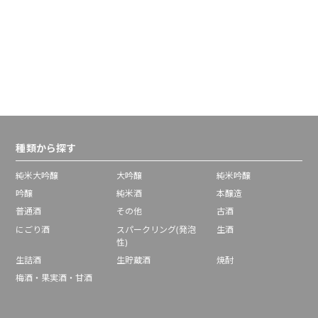
種類から探す
純米大吟醸
大吟醸
純米吟醸
吟醸
純米酒
本醸造
普通酒
その他
古酒
にごり酒
スパークリング(発泡
生酒
性)
生詰酒
生貯蔵酒
焼酎
梅酒・果実酒・甘酒