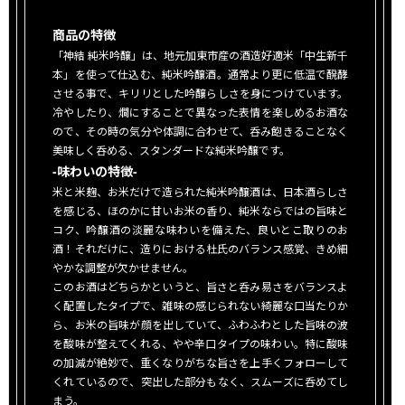
商品の特徴
「神結 純米吟醸」は、地元加東市産の酒造好適米「中生新千
本」を使って仕込む、純米吟醸酒。通常より更に低温で醗酵
させる事で、キリリとした吟醸らしさを身につけています。
冷やしたり、燗にすることで異なった表情を楽しめるお酒な
ので、その時の気分や体調に合わせて、呑み飽きることなく
美味しく呑める、スタンダードな純米吟醸です。
-味わいの特徴-
米と米麹、お米だけで造られた純米吟醸酒は、日本酒らしさ
を感じる、ほのかに甘いお米の香り、純米ならではの旨味と
コク、吟醸酒の淡麗な味わいを備えた、良いとこ取りのお
酒！それだけに、造りにおける杜氏のバランス感覚、きめ細
やかな調整が欠かせません。
このお酒はどちらかというと、旨さと呑み易さをバランスよ
く配置したタイプで、雑味の感じられない綺麗な口当たりか
ら、お米の旨味が顔を出していて、ふわふわとした旨味の波
を酸味が整えてくれる、やや辛口タイプの味わい。特に酸味
の加減が絶妙で、重くなりがちな旨さを上手くフォローして
くれているので、突出した部分もなく、スムーズに呑めてし
まう。