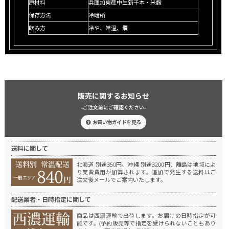
原材料
兵庫加東産中生新千本・米麹
保存方法
冷暗所
飲み方
冷や、常温、燗
販売に関するお知らせ
-ご注文前にご確認ください-
お買い物ガイドを見る
送料に関して
北海道 別途350円、沖縄 別途3200円、離島は地域によ
り実費費用が加算されます。
追加で発生する送料はご
注文後メールでご案内いたします。
配送業者・日時指定に関して
商品は西濃運輸で出荷します。
お届けの日時指定が可
能です。(予約販売等で指定を受けられないこともあり