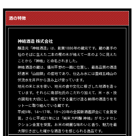
酒の特徴
神結酒造 株式会社
醸造元「神結酒造」は、創業1886年の蔵元です。蔵の裏手の
社のそばに生えた二本の樫の木が結えて一本のように見えた
ことから「神結」と命名されました。
神結酒造の蔵は、播州平野の一画に位置し、最高品質の酒造
好適米「山田錦」の産地であり、仕込み水には霊峰五峰山の
伏流水を井戸から汲み上げ使っています。
地元の米と水を使い、地元の食や文化に根ざした地酒を造っ
ています。それらに南部杜氏のこだわり加えて、米・水・技
の調和を大切にし、販売できる量だけ造る納得の酒造りをモ
ットーに取り組んでいる蔵です。
平成9年、14～17年、19～20年の全国新酒鑑評会にて金賞受
賞。さらに平成21年には「純米大吟醸 神結」がモンドセレ
クション金賞を受賞。お米の綺麗な味わいと香り、魅力を最
大限引き出した確かな酒造りを感じられる逸品です。