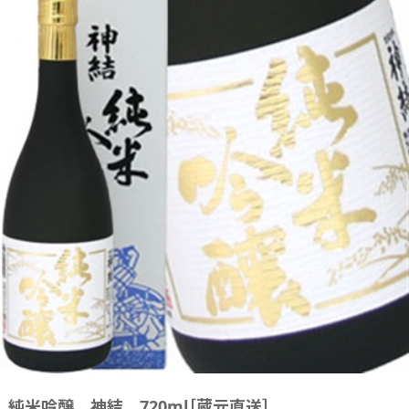
純米吟醸 神結 720ml［蔵元直送］