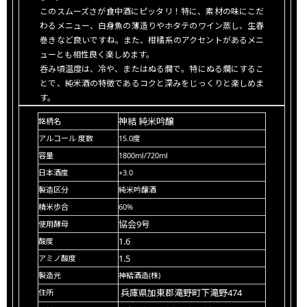
このスムーズさが食中酒にピッタリ！特に、素材の味にこだ
わるメニュー、白身魚の薄造りやホタテのワイン蒸し、生春
巻きなど良いですね。また、柑橘系のアクセントがあるメニ
ューとも相性良く楽しめます。
呑み頃温度は、冷や、またはぬる燗で。特にぬる燗にするこ
とで、純米酒の特徴であるコクと深みをじっくりと楽しめま
す。
神結 純米吟醸
銘柄名
アルコール
度数
15.0度
容量
1800ml/720ml
日本酒度
+3.0
製造区分
純米吟醸酒
精米歩合
60%
協会9号
使用酵母
1.6
酸度
1.5
アミノ酸度
製造元
神結酒造(株)
兵庫県加東郡滝野町下滝野474
住所