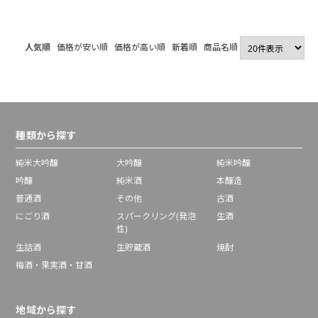
人気順
価格が安い順
価格が高い順
新着順
商品名順
種類から探す
純米大吟醸
大吟醸
純米吟醸
吟醸
純米酒
本醸造
普通酒
その他
古酒
にごり酒
スパークリング(発泡
生酒
性)
生詰酒
生貯蔵酒
焼酎
梅酒・果実酒・甘酒
地域から探す