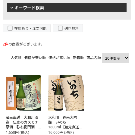
キーワード検索
在庫あり・注文可能
送料無料
2件
の商品がございます。
人気順
価格が安い順
価格が高い順
新着順
商品名順
蔵元直送 大和川酒
大和川 純米大吟
造 伝家のカスモチ
醸 いのち
原酒 弥右衛門酒
1800ml［蔵元直送］
720ml
【代引き不可】
1,650
円
(税込)
16,060
円
(税込)