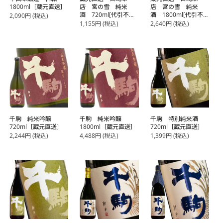
1800ml［蔵元直送］
店 宮の雪 純米
店 宮の雪 純米
酒 720ml[代引不可
酒 1800ml[代引不可
2,090
円
(税込)
商品]
商品]
1,155
円
(税込)
2,640
円
(税込)
千駒 純米吟醸
千駒 純米吟醸
千駒 特別純米酒
720ml［蔵元直送］
1800ml［蔵元直送］
720ml［蔵元直送］
2,244
円
(税込)
4,488
円
(税込)
1,399
円
(税込)