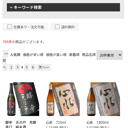
キーワード検索
在庫あり・注文可能
送料無料
795件
の商品がございます。
<<
人気順
価格が安い順
価格が高い順
新着順
商品名順
前
へ
2
3
4
5
6
次へ>>
醇辛 天の戸 芳醇
心水 720ml
心水 1800ml
辛口 純米酒
1,244
円
(税込)
3,015
円
(税込)