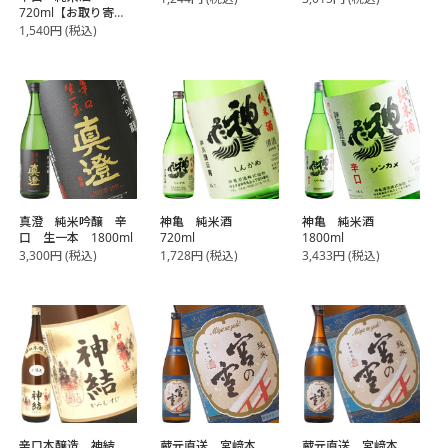
720ml【お取り寄
せ】
1,540
円
(税込)
真澄 純米吟醸 辛
神亀 純米酒
神亀 純米酒
口 生一本 1800ml
720ml
1800ml
3,300
円
(税込)
1,728
円
(税込)
3,433
円
(税込)
辛口本醸造 神結
蔵元直送 宮﨑本
蔵元直送 宮﨑本