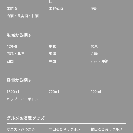
性)
生詰酒
生貯蔵酒
焼酎
梅酒・果実酒・甘酒
地域から探す
北海道
東北
関東
信越・北陸
東海
近畿
四国
中国
九州・沖縄
容量から探す
1800ml
720ml
500ml
カップ・ミニボトル
グルメ＆酒蔵グッズ
オススメおつまみ
辛口酒と合うグルメ
甘口酒と合うグルメ