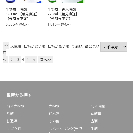
千功成 吟醸
千功成 純米吟醸
1800ml［蔵元直送］
720ml［蔵元直送］
【代引き不可】
【代引き不可】
5,875
円
(税込)
1,815
円
(税込)
<<
人気順
価格が安い順
価格が高い順
新着順
商品名順
前
へ
2
3
4
5
6
次へ>>
種類から探す
純米大吟醸
大吟醸
純米吟醸
吟醸
純米酒
本醸造
普通酒
その他
古酒
にごり酒
スパークリング(発泡
生酒