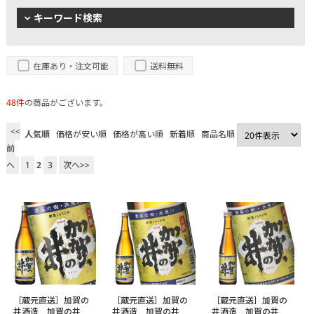
キーワード検索
在庫あり・注文可能
送料無料
48件
の商品がございます。
<<
人気順
価格が安い順
価格が高い順
新着順
商品名順
前
へ
1
2
3
次へ>>
［蔵元直送］加賀の
［蔵元直送］加賀の
［蔵元直送］加賀の
井酒造 加賀の井
井酒造 加賀の井
井酒造 加賀の井