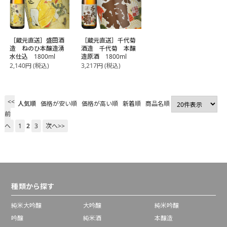
［蔵元直送］盛田酒
［蔵元直送］千代菊
造 ねのひ本醸造湧
酒造 千代菊 本醸
水仕込 1800ml
造原酒 1800ml
2,140
円
(税込)
3,217
円
(税込)
<<
人気順
価格が安い順
価格が高い順
新着順
商品名順
前
へ
1
2
3
次へ>>
種類から探す
純米大吟醸
大吟醸
純米吟醸
吟醸
純米酒
本醸造