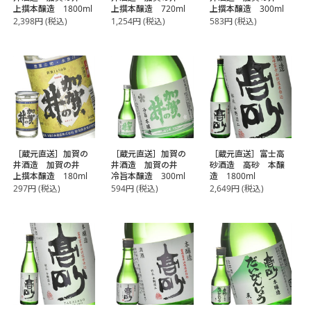
上撰本醸造 1800ml
上撰本醸造 720ml
上撰本醸造 300ml
2,398
円
(税込)
1,254
円
(税込)
583
円
(税込)
［蔵元直送］加賀の
［蔵元直送］加賀の
［蔵元直送］富士高
井酒造 加賀の井
井酒造 加賀の井
砂酒造 高砂 本醸
上撰本醸造 180ml
冷旨本醸造 300ml
造 1800ml
297
円
(税込)
594
円
(税込)
2,649
円
(税込)