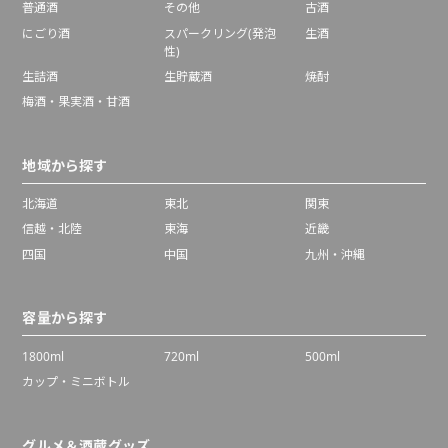
普通酒
その他
古酒
にごり酒
スパークリング(発泡
生酒
性)
生詰酒
生貯蔵酒
焼酎
梅酒・果実酒・甘酒
地域から探す
北海道
東北
関東
信越・北陸
東海
近畿
四国
中国
九州・沖縄
容量から探す
1800ml
720ml
500ml
カップ・ミニボトル
グルメ＆酒蔵グッズ