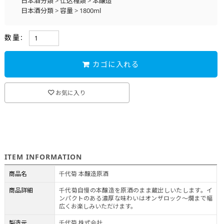
日本酒分類
>
仕込種類
>
本醸造
日本酒分類
>
容量
>
1800ml
数量:
カゴに入れる
お気に入り
ITEM INFORMATION
商品名
千代菊 本醸造原酒
商品詳細
千代菊自慢の本醸造を原酒のまま蔵出しいたします。イ
ンパクトのある濃厚な味わいはオンザロック～燗まで幅
広くお楽しみいただけます。
製造元
千代菊 株式会社