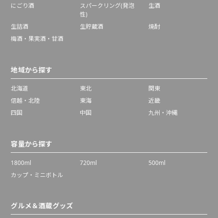
にごり酒
スパークリング(発泡
生酒
性)
生詰酒
生貯蔵酒
焼酎
梅酒・果実酒・甘酒
地域から探す
北海道
東北
関東
信越・北陸
東海
近畿
四国
中国
九州・沖縄
容量から探す
1800ml
720ml
500ml
カップ・ミニボトル
グルメ＆酒蔵グッズ