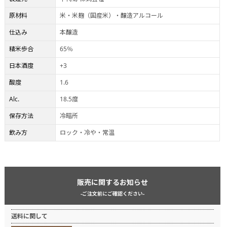
原材料
米・米麹（国産米）・醸造アルコール
仕込み
本醸造
精米歩合
65％
日本酒度
+3
酸度
1.6
Alc.
18.5度
保存方法
冷暗所
飲み方
ロック・冷や・常温
販売に関するお知らせ
-ご注文前にご確認ください-
送料に関して