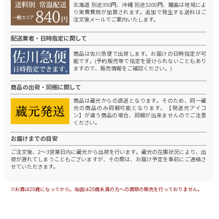
北海道 別途350円、沖縄 別途3200円、離島は地域によ
り実費費用が加算されます。
追加で発生する送料はご
注文後メールでご案内いたします。
配送業者・日時指定に関して
商品は佐川急便で出荷します。
お届けの日時指定が可
能です。(予約販売等で指定を受けられないこともあり
ますので、販売情報をご確認ください。)
商品の出荷・同梱に関して
商品は蔵元からの直送となります。
そのため、同一蔵
元の商品のみ同梱可能となります。
【発送元アイコ
ン】が違う商品の場合、同梱が出来ませんのでご注意
ください。
お届けまでの目安
ご注文後、2～3営業日内に蔵元から出荷を行います。
蔵元の在庫状況により、出
荷が遅れてしまうこともございますが、その際は、お届け予定を事前にご連絡さ
せていただきます。
※お酒は20歳になってから。当店は20歳未満の方への酒類の販売を行っておりません。