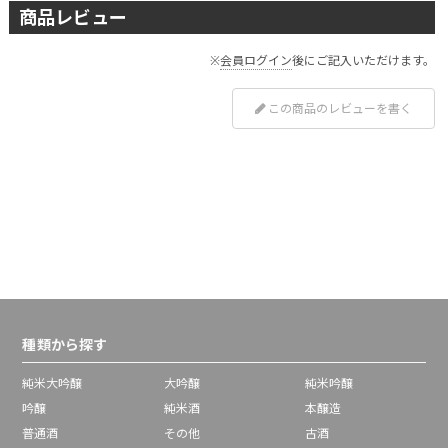
商品レビュー
※
会員ログイン
後にご記入いただけます。
この商品のレビューを書く
種類から探す
純米大吟醸
大吟醸
純米吟醸
吟醸
純米酒
本醸造
普通酒
その他
古酒