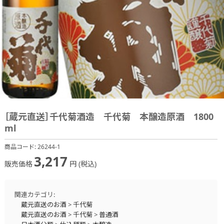
［蔵元直送］千代菊酒造 千代菊 本醸造原酒 1800
ml
商品コード:
26244-1
3,217
販売価格
円 (税込)
関連カテゴリ:
蔵元直送のお酒
>
千代菊
蔵元直送のお酒
>
千代菊
>
普通酒