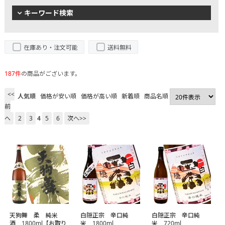
キーワード検索
在庫あり・注文可能
送料無料
187件
の商品がございます。
<<
人気順
価格が安い順
価格が高い順
新着順
商品名順
前
へ
2
3
4
5
6
次へ>>
天狗舞 柔 純米
白隠正宗 辛口純
白隠正宗 辛口純
酒 1800ml【お取り
米 1800ml
米 720ml