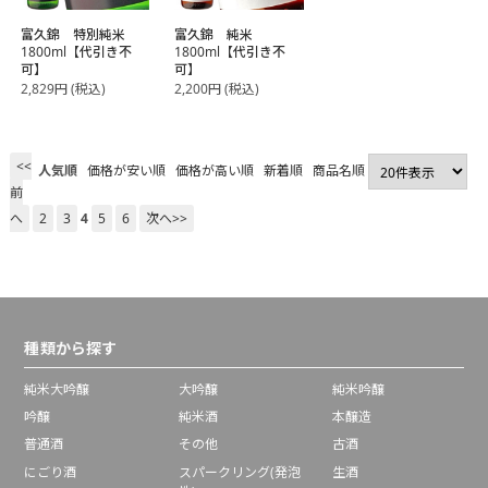
富久錦 特別純米
富久錦 純米
1800ml【代引き不
1800ml【代引き不
可】
可】
2,829
円
(税込)
2,200
円
(税込)
<<
人気順
価格が安い順
価格が高い順
新着順
商品名順
前
へ
2
3
4
5
6
次へ>>
種類から探す
純米大吟醸
大吟醸
純米吟醸
吟醸
純米酒
本醸造
普通酒
その他
古酒
にごり酒
スパークリング(発泡
生酒