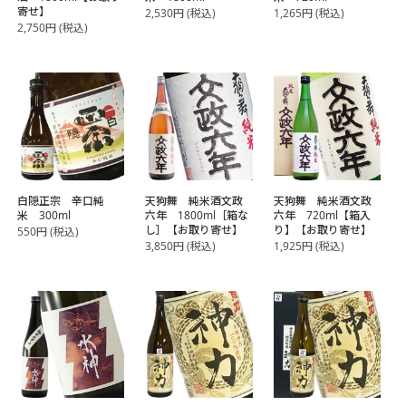
寄せ】
2,530
円
(税込)
1,265
円
(税込)
2,750
円
(税込)
白隠正宗 辛口純
天狗舞 純米酒文政
天狗舞 純米酒文政
米 300ml
六年 1800ml［箱な
六年 720ml【箱入
し］【お取り寄せ】
り】【お取り寄せ】
550
円
(税込)
3,850
円
(税込)
1,925
円
(税込)