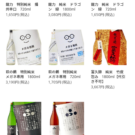
龍力 特別純米 播
龍力 純米 ドラゴ
龍力 純米 ドラゴ
州辛口 720ml
ン 緑 1800ml
ン 緑 720ml
1,650
円
(税込)
3,080
円
(税込)
1,650
円
(税込)
萩の鶴 特別純米
萩の鶴 特別純米
富久錦 純米 竹皮
メガネ専用 1800ml
メガネ専用 720ml
包み 1800ml【代引
き不可】
3,190
円
(税込)
1,705
円
(税込)
3,667
円
(税込)