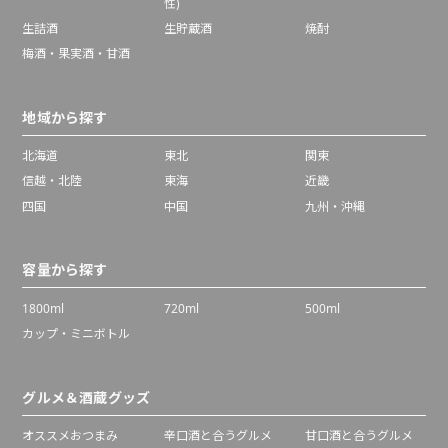
性)
生詰酒
生貯蔵酒
焼酎
梅酒・果実酒・甘酒
地域から探す
北海道
東北
関東
信越・北陸
東海
近畿
四国
中国
九州・沖縄
容量から探す
1800ml
720ml
500ml
カップ・ミニボトル
グルメ＆酒蔵グッズ
オススメおつまみ
辛口酒と合うグルメ
甘口酒と合うグルメ