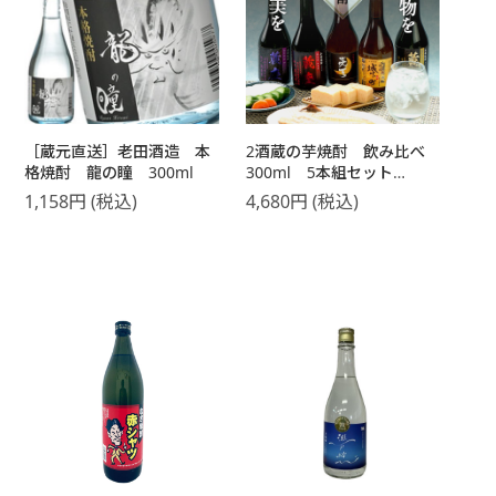
［蔵元直送］老田酒造 本
2酒蔵の芋焼酎 飲み比べ
格焼酎 龍の瞳 300ml
300ml 5本組セット
【送料無料】【4～5営業日
1,158
円
(税込)
4,680
円
(税込)
以内に出荷】