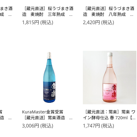
まき酒
［蔵元直送］桜うづまき酒
［蔵元直送］桜うづまき酒
熟成
造 麦焼酎 三年熟成
造 麦焼酎 八年熟成
720ml
720ml
1,815
円
(税込)
2,420
円
(税込)
賞
KuraMaster金賞受賞
［蔵元直送：常楽］常楽 ワ
造 常
［蔵元直送］常楽酒造 常
イン酵母仕込 春 720ml【3
込
楽 ワイン酵母仕込
～4営業日以内に出荷】
3,006
円
(税込)
1,747
円
(税込)
1800ml