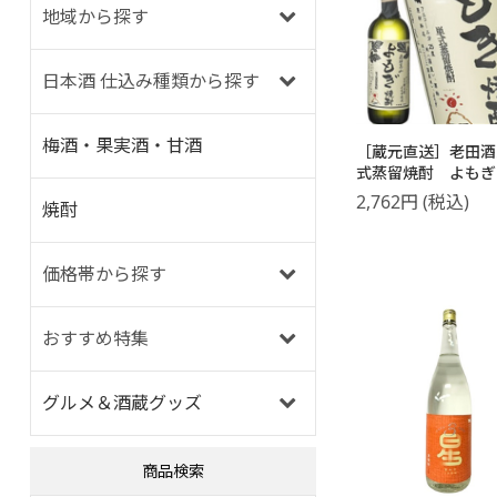
地域から探す
日本酒 仕込み種類から探す
梅酒・果実酒・甘酒
［蔵元直送］老田酒
式蒸留焼酎 よも
720ml
2,762
円
(税込)
焼酎
価格帯から探す
おすすめ特集
グルメ＆酒蔵グッズ
商品検索