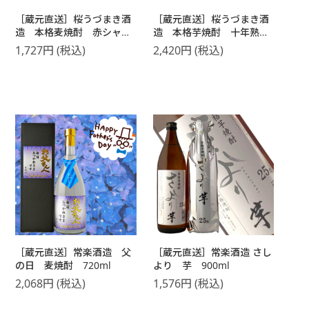
［蔵元直送］桜うづまき酒
［蔵元直送］桜うづまき酒
造 本格麦焼酎 赤シャ
造 本格芋焼酎 十年熟
ツ 900ml
成 720ml
1,727
円
(税込)
2,420
円
(税込)
［蔵元直送］常楽酒造 父
［蔵元直送］常楽酒造 さし
の日 麦焼酎 720ml
より 芋 900ml
2,068
円
(税込)
1,576
円
(税込)