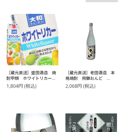
［蔵元直送］盛田酒造 焼
［蔵元直送］老田酒造 本
酎甲類 ホワイトリカー
格焼酎 飛騨おんど
大和パック 1800ml
720ml
1,804
円
(税込)
2,068
円
(税込)