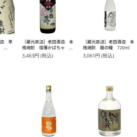
造 単
［蔵元直送］老田酒造 本
［蔵元直送］老田酒造 本
ぎ
格焼酎 宿儺かぼちゃ
格焼酎 龍の瞳 720ml
720ml
3,463
円
(税込)
3,061
円
(税込)