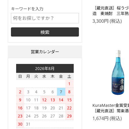
［蔵元直送］桜うづ
キーワードを入力
造 麦焼酎 三年
1800ml
3,300
円
(税込)
営業カレンダー
2026年8月
日
月
火
水
木
金
土
1
2
3
4
5
6
7
8
9
10
11
12
13
14
15
KuraMaster金賞受
16
17
18
19
20
21
22
［蔵元直送］常楽酒
23
24
25
26
27
28
29
楽 ワイン酵母仕
1,674
円
(税込)
720ml
30
31