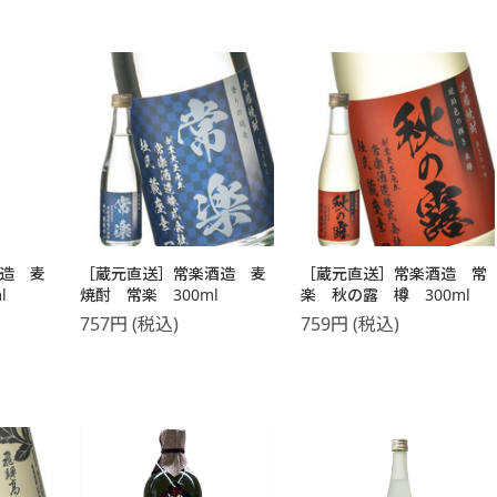
造 麦
［蔵元直送］常楽酒造 麦
［蔵元直送］常楽酒造 常
l
焼酎 常楽 300ml
楽 秋の露 樽 300ml
757
円
(税込)
759
円
(税込)