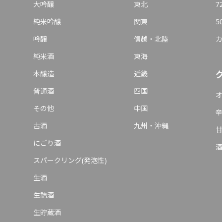
大吟醸
東北
7
純米吟醸
関東
5
吟醸
信越・北陸
純米酒
東海
本醸造
近畿
普通酒
四国
その他
中国
古酒
九州・沖縄
にごり酒
スパークリング(発泡性)
生酒
生詰酒
生貯蔵酒