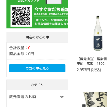
現在のかごの中
合計数量：
0
商品金額：
0円
［蔵元直送］常楽酒
焼酎 常楽 1800m
カゴの中を見る
2,953
円
(税込)
カテゴリ
蔵元直送のお酒