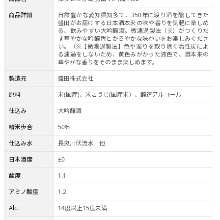
商品詳細
自然豊かな愛知県知多で、350年に渡り酒を醸してきた
盛田がお届けする日本酒本来の味や香りを気軽に楽しめ
る、飲みやすい大吟醸酒。微濾過製法（※）がつくりだ
す華やかな吟醸香とかろやかな味わいをお楽しみくださ
い。（※【微濾過製法】色や濁りを取り除く活性炭によ
る濾過をしないため、黄色みがかった液色で、酒本来の
華やかな香りをそのまま楽しめます。
製造元
盛田株式会社
原料
米(国産)、米こうじ(国産米）、醸造アルコール
仕込み
大吟醸酒
精米歩合
50%
仕込み水
長良川伏流水 他
日本酒度
±0
酸度
1.1
アミノ酸度
1.2
Alc.
14度以上15度未満