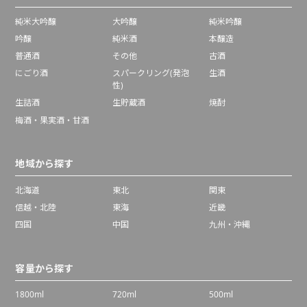
純米大吟醸
大吟醸
純米吟醸
吟醸
純米酒
本醸造
普通酒
その他
古酒
にごり酒
スパークリング(発泡
生酒
性)
生詰酒
生貯蔵酒
焼酎
梅酒・果実酒・甘酒
地域から探す
北海道
東北
関東
信越・北陸
東海
近畿
四国
中国
九州・沖縄
容量から探す
1800ml
720ml
500ml