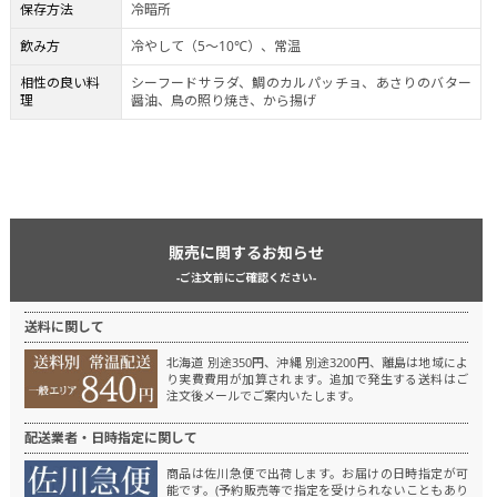
保存方法
冷暗所
飲み方
冷やして（5～10℃）、常温
相性の良い料
シーフードサラダ、鯛のカルパッチョ、あさりのバター
理
醤油、鳥の照り焼き、から揚げ
販売に関するお知らせ
-ご注文前にご確認ください-
送料に関して
北海道 別途350円、沖縄 別途3200円、離島は地域によ
り実費費用が加算されます。
追加で発生する送料はご
注文後メールでご案内いたします。
配送業者・日時指定に関して
商品は佐川急便で出荷します。
お届けの日時指定が可
能です。(予約販売等で指定を受けられないこともあり