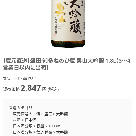
［蔵元直送］盛田 知多ねのひ蔵 男山大吟醸 1.8L【3～4
営業日以内に出荷】
商品コード:
40178-1
2,847
販売価格
円 (税込)
関連カテゴリ:
蔵元直送のお酒
>
盛田
>
大吟醸
お酒
>
日本酒
日本酒分類
>
容量
>
1800ml
日本酒分類
>
仕込種類
>
大吟醸