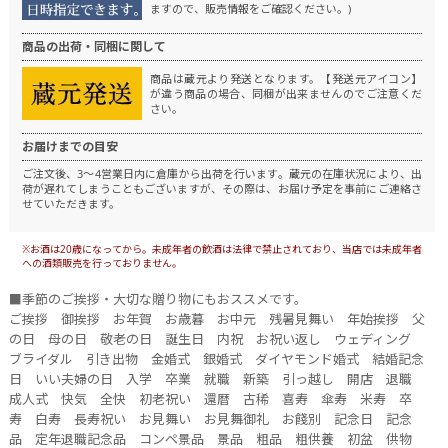
ますので、販売情報をご確認ください。)
商品の出荷・同梱に関して
商品は蔵元より発送となります。
【発送元アイコン】
が違う商品の場合、同梱が出来ませんのでご注意くだ
さい。
お届けまでの目安
ご注文後、3〜4営業日内に倉庫から出荷を行います。
蔵元の在庫状況により、出
荷が遅れてしまうこともございますが、その際は、お届け予定を事前にご連絡さ
せていただきます。
※お酒は20歳になってから。未成年者の飲酒は法律で禁止されており、当店では未成年者
への酒類販売を行っておりません。
■季節のご挨拶・大切な贈り物にもおススメです。
ご挨拶 御挨拶 お年賀 お歳暮 お中元 残暑見舞い 年始挨拶 父
の日 母の日 敬老の日 誕生日 内祝 お祝い返し ウェディング
ブライダル 引き出物 金婚式 銀婚式 ダイヤモンド婚式 結婚記念
日 いい夫婦の日 入学 卒業 就職 新築 引っ越し 開店 退職
成人式 快気 全快 初老祝い 還暦 古稀 喜寿 傘寿 米寿 卒
寿 白寿 長寿祝い お見舞い お見舞御礼 お餞別 記念日 記念
品 定年退職記念品 コンペ景品 景品 粗品 粗供養 初盆 供物