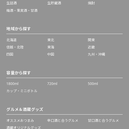
生詰酒
生貯蔵酒
焼酎
梅酒・果実酒・甘酒
地域から探す
北海道
東北
関東
信越・北陸
東海
近畿
四国
中国
九州・沖縄
容量から探す
1800ml
720ml
500ml
カップ・ミニボトル
グルメ＆酒蔵グッズ
オススメおつまみ
辛口酒と合うグルメ
甘口酒と合うグルメ
酒蔵オリジナルグッズ