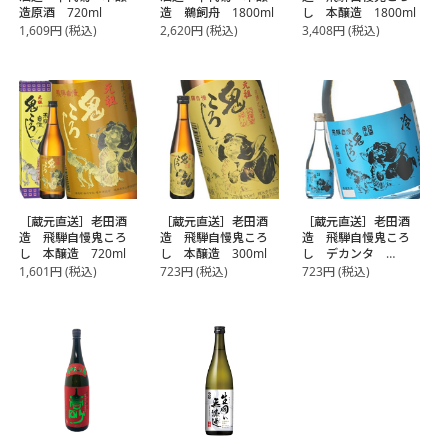
造原酒 720ml
造 鵜飼舟 1800ml
し 本醸造 1800ml
1,609
円
(税込)
2,620
円
(税込)
3,408
円
(税込)
［蔵元直送］老田酒
［蔵元直送］老田酒
［蔵元直送］老田酒
造 飛騨自慢鬼ころ
造 飛騨自慢鬼ころ
造 飛騨自慢鬼ころ
し 本醸造 720ml
し 本醸造 300ml
し デカンタ
300ml
1,601
円
(税込)
723
円
(税込)
723
円
(税込)