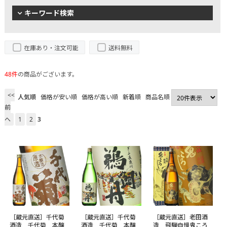
キーワード検索
在庫あり・注文可能
送料無料
48件
の商品がございます。
<<
人気順
価格が安い順
価格が高い順
新着順
商品名順
前
へ
1
2
3
［蔵元直送］千代菊
［蔵元直送］千代菊
［蔵元直送］老田酒
酒造 千代菊 本醸
酒造 千代菊 本醸
造 飛騨自慢鬼ころ