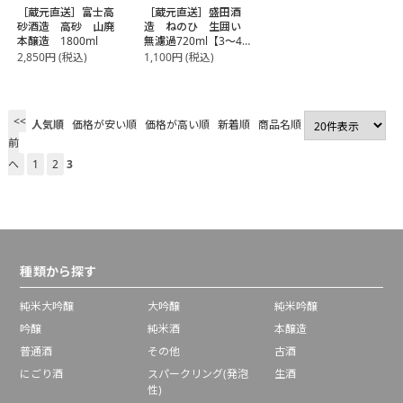
［蔵元直送］富士高
［蔵元直送］盛田酒
砂酒造 高砂 山廃
造 ねのひ 生囲い
本醸造 1800ml
無濾過720ml【3～4
営業日以内に出荷】
2,850
円
(税込)
1,100
円
(税込)
<<
人気順
価格が安い順
価格が高い順
新着順
商品名順
前
へ
1
2
3
種類から探す
純米大吟醸
大吟醸
純米吟醸
吟醸
純米酒
本醸造
普通酒
その他
古酒
にごり酒
スパークリング(発泡
生酒
性)