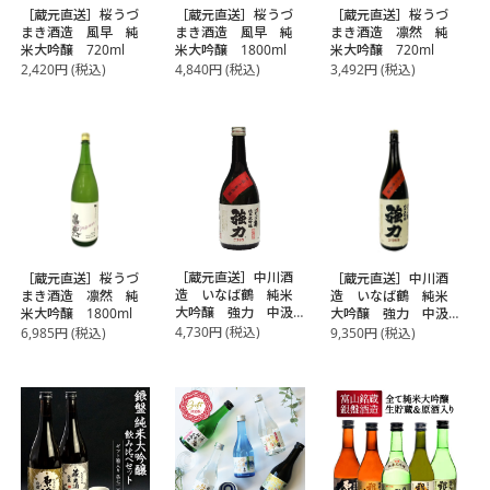
［蔵元直送］桜うづ
［蔵元直送］桜うづ
［蔵元直送］桜うづ
まき酒造 風早 純
まき酒造 風早 純
まき酒造 凛然 純
米大吟醸 720ml
米大吟醸 1800ml
米大吟醸 720ml
2,420
円
(税込)
4,840
円
(税込)
3,492
円
(税込)
［蔵元直送］中川酒
［蔵元直送］桜うづ
［蔵元直送］中川酒
造 いなば鶴 純米
まき酒造 凛然 純
造 いなば鶴 純米
大吟醸 強力 中汲
米大吟醸 1800ml
大吟醸 強力 中汲
み生原酒 720ml
み生原酒 1800ml
4,730
円
(税込)
6,985
円
(税込)
9,350
円
(税込)