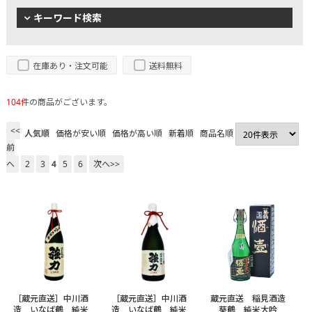
キーワード検索
在庫あり・注文可能
送料無料
104件
の商品がございます。
<<
人気順
価格が安い順
価格が高い順
新着順
商品名順
前
へ
2
3
4
5
6
次へ>>
［蔵元直送］中川酒
［蔵元直送］中川酒
蔵元直送 稲見酒造
造 いなば鶴 純米
造 いなば鶴 純米
葵鶴 純米大吟