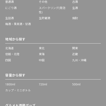
普通酒
その他
古酒
にごり酒
スパークリング(発泡
生酒
性)
生詰酒
生貯蔵酒
焼酎
梅酒・果実酒・甘酒
地域から探す
北海道
東北
関東
信越・北陸
東海
近畿
四国
中国
九州・沖縄
容量から探す
1800ml
720ml
500ml
カップ・ミニボトル
グルメ＆酒蔵グッズ