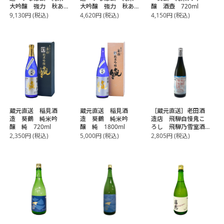
大吟醸 強力 秋あ
大吟醸 強力 秋あ
醸 酒壺 720ml
がり 1800ml【常
がり 720ml【常
9,130
円
(税込)
4,620
円
(税込)
4,150
円
(税込)
温】【3～4営業日以
温】【3～4営業日以
内に出荷】
内に出荷】
蔵元直送 稲見酒
蔵元直送 稲見酒
［蔵元直送］老田酒
造 葵鶴 純米吟
造 葵鶴 純米吟
造店 飛騨自慢鬼こ
醸 純 720ml
醸 純 1800ml
ろし 飛騨乃雪室酒
720mll 【2～3営業
2,350
円
(税込)
5,000
円
(税込)
2,805
円
(税込)
日以内に出荷】