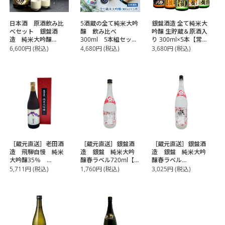
日本酒 原酒飲み比
5酒蔵の全て純米大吟
銀盤酒造 全て純米大
べセット 銀盤酒
醸 飲み比べ
吟醸 生貯蔵＆原酒入
造 純米大吟醸
300ml 5本組セット
り 300ml×5本【常
720ml 2本セット
【常温】【3～4営業
温】【3～4営業日以
6,600
円
(税込)
4,680
円
(税込)
3,680
円
(税込)
［ギフトボックス入
日以内に出荷】
内に出荷】【送料無
り］［常温］【3～4
料】
営業日以内に出荷】
【送料無料】
［蔵元直送］老田酒
［蔵元直送］銀盤酒
［蔵元直送］銀盤酒
造 飛騨自慢 純米
造 銀盤 純米大吟
造 銀盤 純米大吟
大吟醸35％
醸春ラベル720ml【2
醸春ラベル
720ml【常温】【3～
～3営業日以内に出
1800ml【2～3営業日
5,711
円
(税込)
1,760
円
(税込)
3,025
円
(税込)
4営業日以内に出荷】
荷】
以内に出荷】