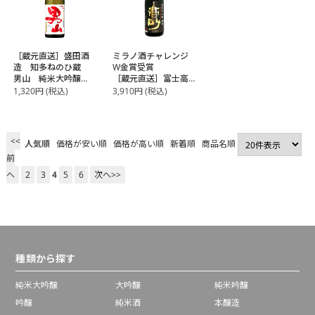
［蔵元直送］盛田酒
ミラノ酒チャレンジ
造 知多ねのひ蔵
W金賞受賞
男山 純米大吟醸
［蔵元直送］富士高
720ml【3～4営業日
砂酒造 高砂 純米
1,320
円
(税込)
3,910
円
(税込)
以内に出荷】
大吟醸雄町原酒
1800ml
<<
人気順
価格が安い順
価格が高い順
新着順
商品名順
前
へ
2
3
4
5
6
次へ>>
種類から探す
純米大吟醸
大吟醸
純米吟醸
吟醸
純米酒
本醸造