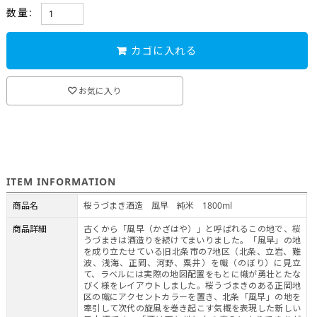
数量:
カゴに入れる
お気に入り
ITEM INFORMATION
商品名
桜うづまき酒造 風早 純米 1800ml
商品詳細
古くから「風早（かざはや）」と呼ばれるこの地で、桜
うづまきは酒造りを続けてまいりました。「風早」の地
を成り立たせている旧北条市の7地区（北条、立岩、難
波、浅海、正岡、河野、粟井）を幟（のぼり）に見立
て、ラベルには実際の地図配置をもとに幟が勇壮とたな
びく様をレイアウトしました。桜うづまきのある正岡地
区の幟にアクセントカラーを置き、北条「風早」の地を
牽引して次代の旋風を巻き起こす気概を表現した新しい