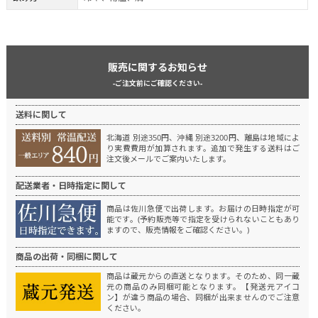
販売に関するお知らせ
-ご注文前にご確認ください-
送料に関して
北海道 別途350円、沖縄 別途3200円、離島は地域によ
り実費費用が加算されます。
追加で発生する送料はご
注文後メールでご案内いたします。
配送業者・日時指定に関して
商品は佐川急便で出荷します。
お届けの日時指定が可
能です。(予約販売等で指定を受けられないこともあり
ますので、販売情報をご確認ください。)
商品の出荷・同梱に関して
商品は蔵元からの直送となります。
そのため、同一蔵
元の商品のみ同梱可能となります。
【発送元アイコ
ン】が違う商品の場合、同梱が出来ませんのでご注意
ください。