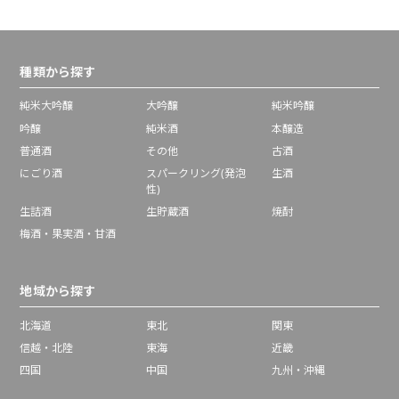
種類から探す
純米大吟醸
大吟醸
純米吟醸
吟醸
純米酒
本醸造
普通酒
その他
古酒
にごり酒
スパークリング(発泡
生酒
性)
生詰酒
生貯蔵酒
焼酎
梅酒・果実酒・甘酒
地域から探す
北海道
東北
関東
信越・北陸
東海
近畿
四国
中国
九州・沖縄