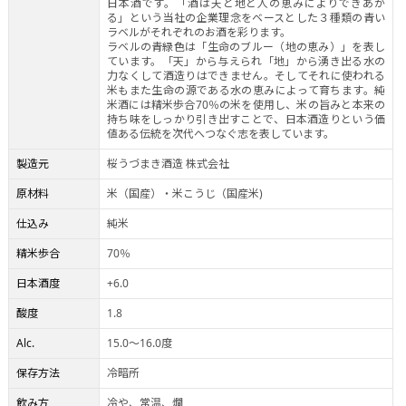
日本酒です。「酒は天と地と人の恵みによりできあが
る」という当社の企業理念をベースとした３種類の青い
ラベルがそれぞれのお酒を彩ります。
ラベルの青緑色は「生命のブルー（地の恵み）」を表し
ています。「天」から与えられ「地」から湧き出る水の
力なくして酒造りはできません。そしてそれに使われる
米もまた生命の源である水の恵みによって育ちます。純
米酒には精米歩合70％の米を使用し、米の旨みと本来の
持ち味をしっかり引き出すことで、日本酒造りという価
値ある伝統を次代へつなぐ志を表しています。
製造元
桜うづまき酒造 株式会社
原材料
米（国産）・米こうじ（国産米)
仕込み
純米
精米歩合
70％
日本酒度
+6.0
酸度
1.8
Alc.
15.0～16.0度
保存方法
冷暗所
飲み方
冷や、常温、燗