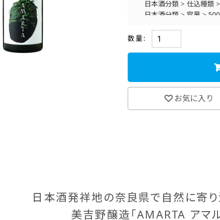
日本酒分類
>
仕込種類
日本酒分類
>
容量
>
50
おすすめ情報
>
地酒特
数量:
お気に入り
日本酒発祥地の奈良県で自然に寄り
美吉野醸造「AMARTA アマル