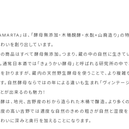
AMARTA」は、「酵母無添加・木桶醗酵・水酛×山廃造り」
味わいを創り出しています。
蔵の商品はすべて酵母無添加。つまり、蔵の中の自然に生きて
す。通常日本酒では「きょうかい酵母」と呼ばれる研究所の中
定を計りますが、蔵内の天然野生酵母を使うことで、より複雑
です。自然酵母ならではの年による違いも生まれ「ヴィンテージ
ことが出来るのも魅力！
醗酵は、地元、吉野産の杉から造られた木桶で醸造。より多く
湿度の高い吉野では適度な自然のきめの粗さが自然と湿度を
味わいに深みと奥行を加えることになります。