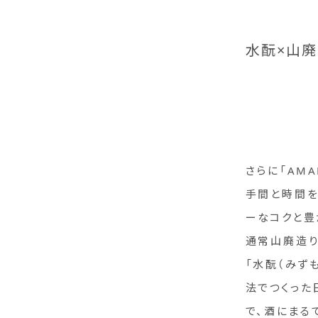
水酛×山廃
さらに「AM
手間と時間
ーなコクと豊
通常山廃造
「水酛（みず
法でつくった
で、酒にまる