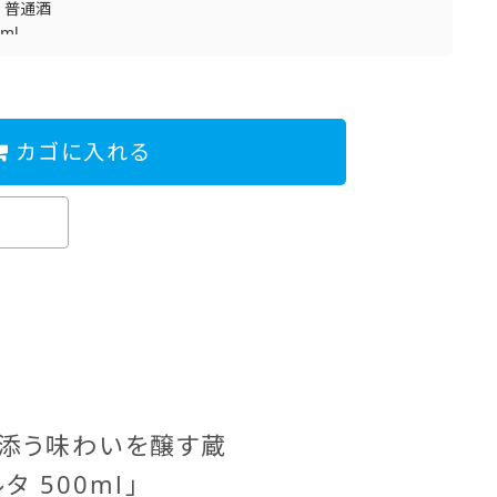
>
普通酒
0ml
撰
カゴに入れる
添う味わいを醸す蔵
タ 500ml」