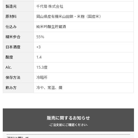
製造元
千代菊 株式会社
原材料
岡山県産有機米山田錦・米麹（国産米）
仕込み
純米吟醸生貯蔵酒
精米歩合
55％
日本酒度
+3
酸度
1.4
Alc.
15.3度
保存方法
冷暗所
飲み方
冷や、常温、燗
販売に関するお知らせ
-ご注文前にご確認ください-