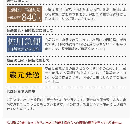
送料に関して
北海道 別途350円、沖縄 別途3200円、離島は地域によ
り実費費用が加算されます。
追加で発生する送料はご
注文後メールでご案内いたします。
配送業者・日時指定に関して
商品は佐川急便で出荷します。
お届けの日時指定が可
能です。(予約販売等で指定を受けられないこともあり
ますので、販売情報をご確認ください。)
商品の出荷・同梱に関して
商品は蔵元からの直送となります。
そのため、同一蔵
元の商品のみ同梱可能となります。
【発送元アイコ
ン】が違う商品の場合、同梱が出来ませんのでご注意
ください。
お届けまでの目安
ご注文後、2～3営業日内に蔵元から出荷を行います。
蔵元の在庫状況により、出
荷が遅れてしまうこともございますが、その際は、お届け予定を事前にご連絡さ
せていただきます。
※お酒は20歳になってから。当店は20歳未満の方への酒類の販売を行っておりません。