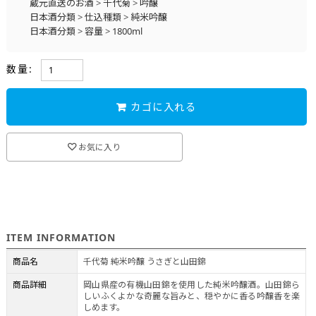
蔵元直送のお酒
>
千代菊
>
吟醸
日本酒分類
>
仕込種類
>
純米吟醸
日本酒分類
>
容量
>
1800ml
おすすめ情報
>
限定スペシャルアイテム ～コンクール受賞酒～
>
千代菊 受賞酒特集
数量:
カゴに入れる
お気に入り
ITEM INFORMATION
商品名
千代菊 純米吟醸 うさぎと山田錦
商品詳細
岡山県産の有機山田錦を使用した純米吟醸酒。山田錦ら
しいふくよかな奇麗な旨みと、穏やかに香る吟醸香を楽
しめます。