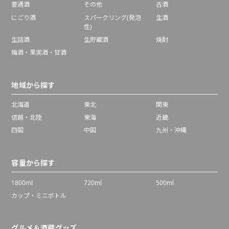
普通酒
その他
古酒
にごり酒
スパークリング(発泡
生酒
性)
生詰酒
生貯蔵酒
焼酎
梅酒・果実酒・甘酒
地域から探す
北海道
東北
関東
信越・北陸
東海
近畿
四国
中国
九州・沖縄
容量から探す
1800ml
720ml
500ml
カップ・ミニボトル
グルメ＆酒蔵グッズ