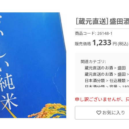
［蔵元直送］盛田
商品コード:
26148-1
1,233
販売価格
円 (税込)
関連カテゴリ:
蔵元直送のお酒
>
盛田
蔵元直送のお酒
>
盛田
日本酒分類
>
仕込種類
日本酒分類
>
容量
>
18
申し訳ございませんが、
お気に入り