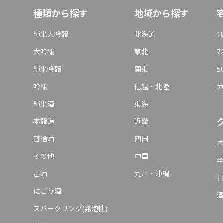
種類から探す
地域から探す
純米大吟醸
北海道
1
大吟醸
東北
7
純米吟醸
関東
5
吟醸
信越・北陸
純米酒
東海
本醸造
近畿
普通酒
四国
その他
中国
古酒
九州・沖縄
にごり酒
スパークリング(発泡性)