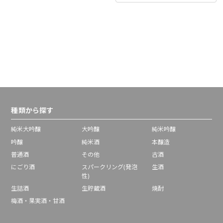
種類から探す
純米大吟醸
大吟醸
純米吟醸
吟醸
純米酒
本醸造
普通酒
その他
古酒
にごり酒
スパークリング(発泡
生酒
性)
生詰酒
生貯蔵酒
焼酎
梅酒・果実酒・甘酒