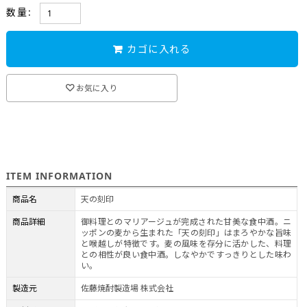
数量:
カゴに入れる
お気に入り
ITEM INFORMATION
商品名
天の刻印
商品詳細
御料理とのマリアージュが完成された甘美な食中酒。ニ
ッポンの麦から生まれた「天の刻印」はまろやかな旨味
と喉越しが特徴です。麦の風味を存分に活かした、料理
との相性が良い食中酒。しなやかですっきりとした味わ
い。
製造元
佐藤焼酎製造場 株式会社