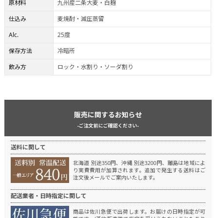
原材料
九州産二条大麦・白麹
仕込み
麦焼酎・減圧蒸留
Alc.
25度
保存方法
冷暗所
飲み方
ロック・水割り・ソーダ割り
販売に関するお知らせ
-ご注文前にご確認ください-
送料に関して
北海道 別途350円、沖縄 別途3200円、離島は地域によ
り実費費用が加算されます。
追加で発生する送料はご
注文後メールでご案内いたします。
配送業者・日時指定に関して
商品は佐川急便で出荷します。
お届けの日時指定が可