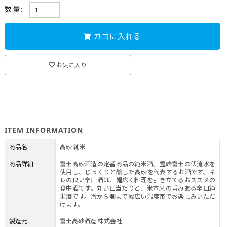
数量:
カゴに入れる
お気に入り
ITEM INFORMATION
商品名
高砂 純米
商品詳細
富士高砂酒造の定番商品の純米酒。霊峰富士の伏流水を
使用し、じっくりと醸した高砂を代表するお酒です。キ
レの良い辛口酒は、幅広く料理を引き立てるおススメの
食中酒です。丸い口当たりと、米本来の旨みある辛口純
米酒です。冷から燗まで幅広い温度帯でお楽しみいただ
けます。
製造元
富士高砂酒造 株式会社