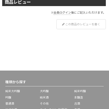
商品レビュー
※
会員ログイン
後にご記入いただけます。
この商品のレビューを書く
種類から探す
純米大吟醸
大吟醸
純米吟醸
吟醸
純米酒
本醸造
普通酒
その他
古酒