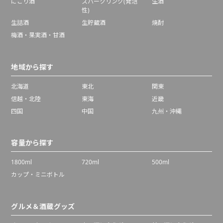
にごり酒
スパークリング(発泡
生酒
性)
生詰酒
生貯蔵酒
焼酎
梅酒・果実酒・甘酒
地域から探す
北海道
東北
関東
信越・北陸
東海
近畿
四国
中国
九州・沖縄
容量から探す
1800ml
720ml
500ml
カップ・ミニボトル
グルメ＆酒蔵グッズ