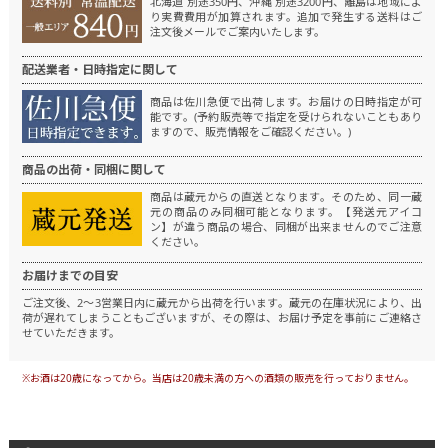
北海道 別途350円、沖縄 別途3200円、離島は地域によ
り実費費用が加算されます。
追加で発生する送料はご
注文後メールでご案内いたします。
配送業者・日時指定に関して
商品は佐川急便で出荷します。
お届けの日時指定が可
能です。(予約販売等で指定を受けられないこともあり
ますので、販売情報をご確認ください。)
商品の出荷・同梱に関して
商品は蔵元からの直送となります。
そのため、同一蔵
元の商品のみ同梱可能となります。
【発送元アイコ
ン】が違う商品の場合、同梱が出来ませんのでご注意
ください。
お届けまでの目安
ご注文後、2～3営業日内に蔵元から出荷を行います。
蔵元の在庫状況により、出
荷が遅れてしまうこともございますが、その際は、お届け予定を事前にご連絡さ
せていただきます。
※お酒は20歳になってから。当店は20歳未満の方への酒類の販売を行っておりません。