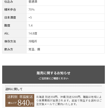
仕込み
普通酒
精米歩合
70％
日本酒度
+5
酸度
1.4
Alc.
14.8度
保存方法
冷暗所
飲み方
常温、燗
販売に関するお知らせ
-ご注文前にご確認ください-
送料に関して
北海道 別途350円、沖縄 別途3200円、離島は地域によ
り実費費用が加算されます。
追加で発生する送料はご
注文後メールでご案内いたします。