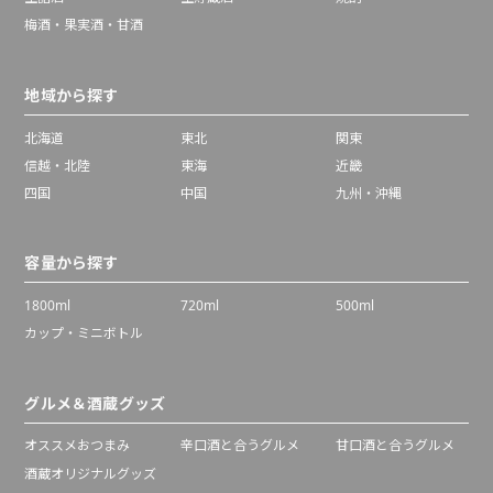
梅酒・果実酒・甘酒
地域から探す
北海道
東北
関東
信越・北陸
東海
近畿
四国
中国
九州・沖縄
容量から探す
1800ml
720ml
500ml
カップ・ミニボトル
グルメ＆酒蔵グッズ
オススメおつまみ
辛口酒と合うグルメ
甘口酒と合うグルメ
酒蔵オリジナルグッズ