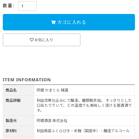
数量:
カゴに入れる
お気に入り
ITEM INFORMATION
商品名
阿櫻 かまくら 精選
商品詳細
秋田流寒仕込みにて醸造。糖類無添加。 すっきりとした
口当たりでいて、どの温度でも美味しく頂ける普通酒で
す。
製造元
阿櫻酒造 株式会社
原材料
秋田県産ふくひびき・米麹（国産米）・醸造アルコール