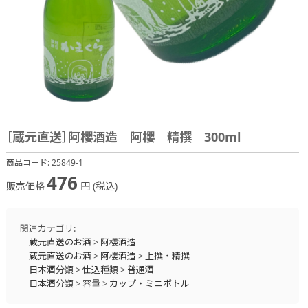
［蔵元直送］阿櫻酒造 阿櫻 精撰 300ml
商品コード:
25849-1
476
販売価格
円 (税込)
関連カテゴリ:
蔵元直送のお酒
>
阿櫻酒造
蔵元直送のお酒
>
阿櫻酒造
>
上撰・精撰
日本酒分類
>
仕込種類
>
普通酒
日本酒分類
>
容量
>
カップ・ミニボトル