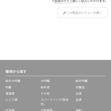
※
会員ログイン
後にご記入いただけます。
この商品のレビューを書く
種類から探す
純米大吟醸
大吟醸
純米吟醸
吟醸
純米酒
本醸造
普通酒
その他
古酒
にごり酒
スパークリング(発泡
生酒
性)
生詰酒
生貯蔵酒
焼酎