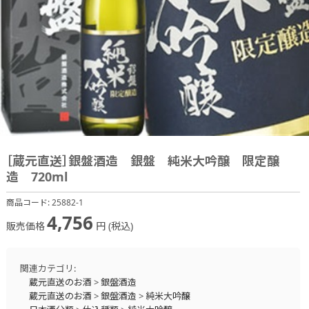
［蔵元直送］銀盤酒造 銀盤 純米大吟醸 限定醸
造 720ml
商品コード:
25882-1
4,756
販売価格
円 (税込)
関連カテゴリ:
蔵元直送のお酒
>
銀盤酒造
蔵元直送のお酒
>
銀盤酒造
>
純米大吟醸