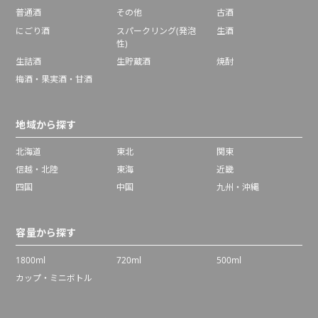
普通酒
その他
古酒
にごり酒
スパークリング(発泡
生酒
性)
生詰酒
生貯蔵酒
焼酎
梅酒・果実酒・甘酒
地域から探す
北海道
東北
関東
信越・北陸
東海
近畿
四国
中国
九州・沖縄
容量から探す
1800ml
720ml
500ml
カップ・ミニボトル