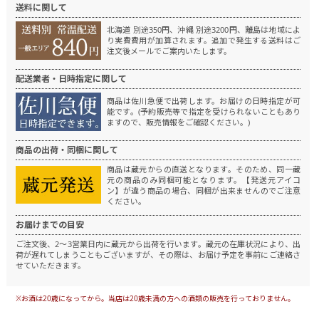
送料に関して
北海道 別途350円、沖縄 別途3200円、離島は地域によ
り実費費用が加算されます。
追加で発生する送料はご
注文後メールでご案内いたします。
配送業者・日時指定に関して
商品は佐川急便で出荷します。
お届けの日時指定が可
能です。(予約販売等で指定を受けられないこともあり
ますので、販売情報をご確認ください。)
商品の出荷・同梱に関して
商品は蔵元からの直送となります。
そのため、同一蔵
元の商品のみ同梱可能となります。
【発送元アイコ
ン】が違う商品の場合、同梱が出来ませんのでご注意
ください。
お届けまでの目安
ご注文後、2～3営業日内に蔵元から出荷を行います。
蔵元の在庫状況により、出
荷が遅れてしまうこともございますが、その際は、お届け予定を事前にご連絡さ
せていただきます。
※お酒は20歳になってから。当店は20歳未満の方への酒類の販売を行っておりません。