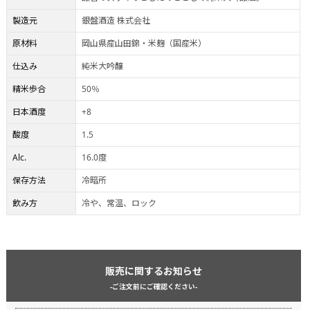
製造元
銀盤酒造 株式会社
原材料
岡山県産山田錦・米麹（国産米）
仕込み
純米大吟醸
精米歩合
50％
日本酒度
+8
酸度
1.5
Alc.
16.0度
保存方法
冷暗所
飲み方
冷や、常温、ロック
販売に関するお知らせ
-ご注文前にご確認ください-