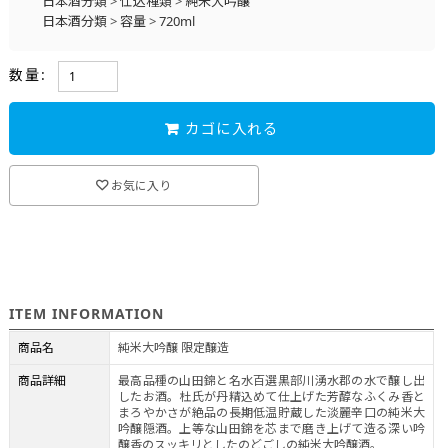
日本酒分類
>
仕込種類
>
純米大吟醸
日本酒分類
>
容量
>
720ml
蔵元直送のお酒
>
銀盤酒造
>
ギフト特集
数量:
カゴに入れる
お気に入り
ITEM INFORMATION
商品名
純米大吟醸 限定醸造
商品詳細
最高品種の山田錦と名水百選黒部川湧水郡の水で醸し出
したお酒。杜氏が丹精込めて仕上げた芳醇なふくみ香と
まろやかさが絶品の長期低温貯蔵した淡麗辛口の純米大
吟醸隠酒。上等な山田錦を芯まで磨き上げて造る深い吟
醸香のスッキリとしたのどごしの純米大吟醸酒。