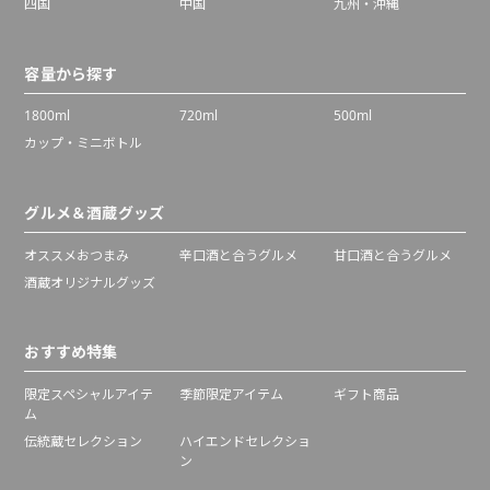
四国
中国
九州・沖縄
容量から探す
1800ml
720ml
500ml
カップ・ミニボトル
グルメ＆酒蔵グッズ
オススメおつまみ
辛口酒と合うグルメ
甘口酒と合うグルメ
酒蔵オリジナルグッズ
おすすめ特集
限定スペシャルアイテ
季節限定アイテム
ギフト商品
ム
伝統蔵セレクション
ハイエンドセレクショ
ン