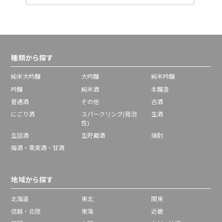
種類から探す
純米大吟醸
大吟醸
純米吟醸
吟醸
純米酒
本醸造
普通酒
その他
古酒
にごり酒
スパークリング(発泡
生酒
性)
生詰酒
生貯蔵酒
焼酎
梅酒・果実酒・甘酒
地域から探す
北海道
東北
関東
信越・北陸
東海
近畿