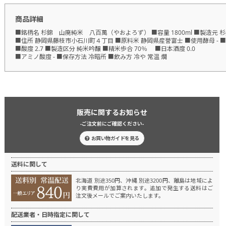
商品詳細
■銘柄名 杉錦 山廃純米 八百萬（やおよろず） ■容量 1800ml ■製造元 
■住所 静岡県藤枝市小石川町４丁目 ■原料米 静岡県産誉富士 ■使用酵母 - ■
■酸度 2.7 ■製造区分 純米吟醸 ■精米歩合 70％ ■日本酒度 0.0
■アミノ酸度 - ■保存方法 冷暗所 ■飲み方 冷や 常温 燗
販売に関するお知らせ
-ご注文前にご確認ください-
お買い物ガイドを見る
送料に関して
北海道 別途350円、沖縄 別途3200円、離島は地域によ
り実費費用が加算されます。
追加で発生する送料はご
注文後メールでご案内いたします。
配送業者・日時指定に関して