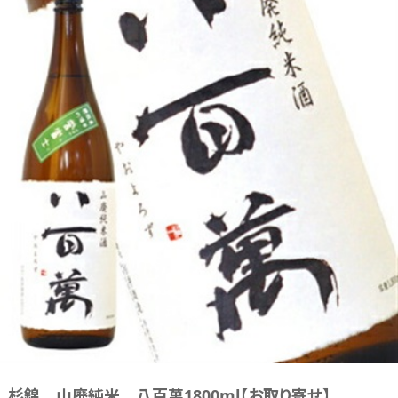
杉錦 山廃純米 八百萬1800ml【お取り寄せ】