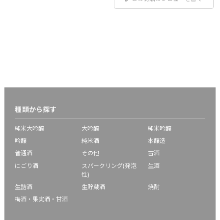
種類から探す
純米大吟醸
大吟醸
純米吟醸
吟醸
純米酒
本醸造
普通酒
その他
古酒
にごり酒
スパークリング(発泡
生酒
性)
生詰酒
生貯蔵酒
焼酎
梅酒・果実酒・甘酒