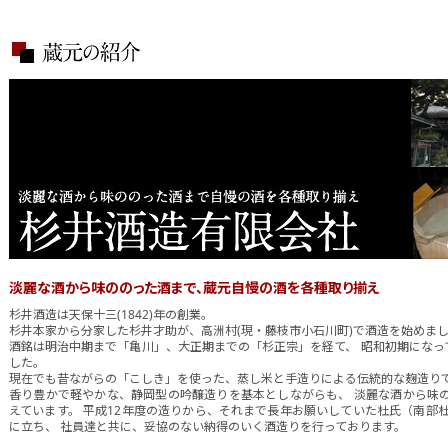
淡麗な酒から味ののった酒まで、蔵元自慢の酒を各種取り揃え
杉井酒造は天保十三(1842)年の創業。
杉井本家から分家した杉井才助が、高洲村(現・藤枝市小石川町)で酒造を始めま
酒銘は明治中期まで「亀川」、大正期までの「杉正宗」を経て、 昭和初期になっ
した。
現在でも昔ながらの「こしき」を使った、蒸し米と手造りによる伝統的な麹造りで
香り豊かで軽やかな、静岡型の吟醸造りを基本としながらも、 淡麗な酒から味
えています。 平成12年度の造りから、それまで長年お願いしていた杜氏（南部
に立ち、 社員達と共に、妥協のない納得のいく酒造りを行っております。