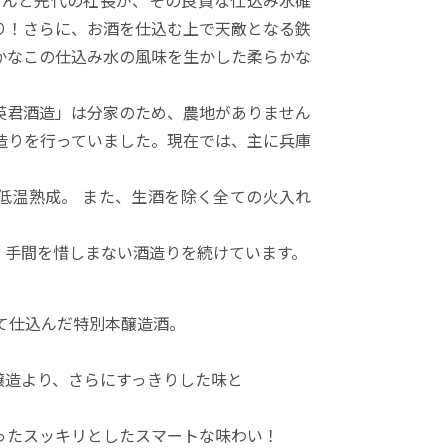
なんと先代の社長が、その良質な仕込み水確
り！さらに、お酒を仕込む上で天敵となる鉄
かなこの仕込み水の風味を生かした柔らかな
英君酒造」は分家のため、農地がありません
造りを行っていました。現在では、主に兵庫
低温熟成。 また、生酒を除く全ての火入れ
、手間を惜しまない酒造りを続けています。
て仕込んだ特別本醸造酒。
醸造より、さらにすっきりした味と
ったスッキリとしたスマートな味わい！