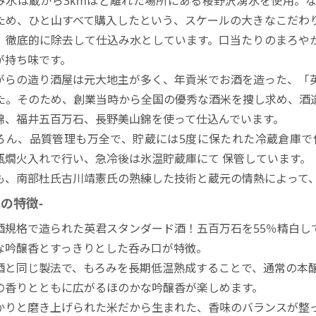
み水は蔵から3kmほど離れた場所にある桜野沢湧水を使用。
ため、ひと山すべて購入したという、スケールの大きなこだわ
、徹底的に除去して仕込み水としています。口当たりのまろや
が持ち味です。
がらの造り酒屋は元大地主が多く、年貢米でお酒を造った、「
た。そのため、創業当時から全国の優秀な酒米を捜し求め、酒
錦、福井五百万石、長野美山錦を使って仕込んでいます。
ろん、品質管理も万全で、貯蔵には5度に保たれた冷蔵倉庫で
瓶燗火入れで行い、急冷後は氷温貯蔵庫にて 保管しています。
も、南部杜氏古川靖憲氏の熟練した技術と蔵元の情熱によって
品の特徴-
酒規格で造られた英君スタンダード酒！五百万石を55％精白し
な吟醸香とすっきりとした呑み口が特徴。
酒と同じ製法で、もろみを長期低温熟成することで、通常の本
の香りとともに広がるほのかな吟醸香が楽しめます。
かりと磨き上げられた米だから生まれた、香味のバランスが整