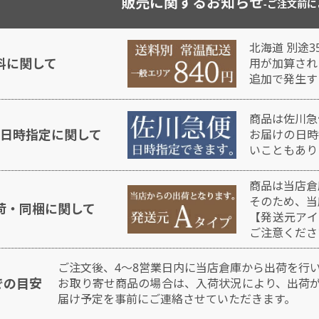
販売に関するお知らせ
-ご注文前に
北海道 別途3
料に関して
用が加算され
追加で発生す
商品は佐川急
日時指定に関して
お届けの日時
いこともあり
商品は当店倉
そのため、当
荷・同梱に関して
【発送元アイ
ご注意くださ
ご注文後、4～8営業日内に当店倉庫から出荷を行
での目安
お取り寄せ商品の場合は、入荷状況により、出荷
届け予定を事前にご連絡させていただきます。