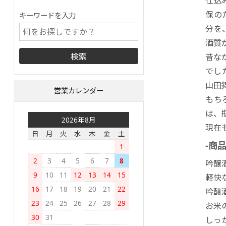
仕込
保の
キーワードを入力
分を
酒質
昔な
でし
山田
営業カレンダー
もち
は、
2026年8月
現在
日
月
火
水
木
金
土
-商
1
2
3
4
5
6
7
8
吟醸
9
10
11
12
13
14
15
軽快
16
17
18
19
20
21
22
吟醸
23
24
25
26
27
28
29
お米
30
31
しっ