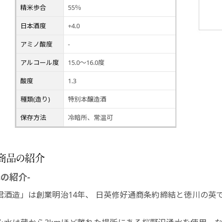
精米歩合
55％
日本酒度
+4.0
アミノ酸度
-
アルコール度
15.0～16.0度
酸度
1.3
種類(造り)
特別本醸造酒
保存方法
冷暗所、常温可
元の紹介-
君酒造」は創業明治14年、 日英修好通商条約締結と徳川の英