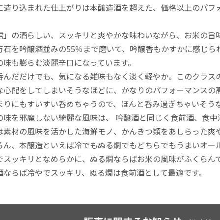
に造り込まれた仕上がりは本醸造酒を超えた、価格以上のパフ
君」の酒らしい、スッキリと爽やかな味わいながら、お米の旨
万石を吟醸酒並みの55％まで磨いて、吟醸香もかすかに感じら
の味も膨らむ淡麗辛口になっています。
呑んだだけでも、気になる雑味もなく淡く軽やか。このクラス
な心配をしてしまいそうなほどに、かなりのパフォーマンスの
まりにもすいすい呑めちゃうので、ほんと呑み過ぎちゃいそう
の味を邪魔しない綺麗な風味は、 吟醸酒と同じく食前酒、食中
は素材の風味を活かした海鮮モノ、かんきつ類をあしらった爽
ろん、本醸造といえば冷でもぬる燗でもどちらでもうまいオー
でスッキリとなめらかに、ぬる燗ならばお米の風味がふくらん
酒ならば冷やでスッキリ、ぬる燗は食前酒として最適です。