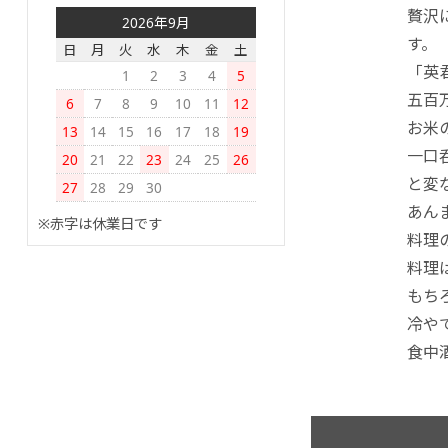
贅沢
2026年9月
す。
日
月
火
水
木
金
土
「英
1
2
3
4
5
五百
6
7
8
9
10
11
12
お米
13
14
15
16
17
18
19
一口
20
21
22
23
24
25
26
と変
27
28
29
30
あん
※赤字は休業日です
料理
料理
もち
冷や
食中