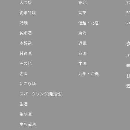
大吟醸
東北
7
純米吟醸
関東
5
吟醸
信越・北陸
純米酒
東海
本醸造
近畿
普通酒
四国
その他
中国
古酒
九州・沖縄
にごり酒
スパークリング(発泡性)
生酒
生詰酒
生貯蔵酒