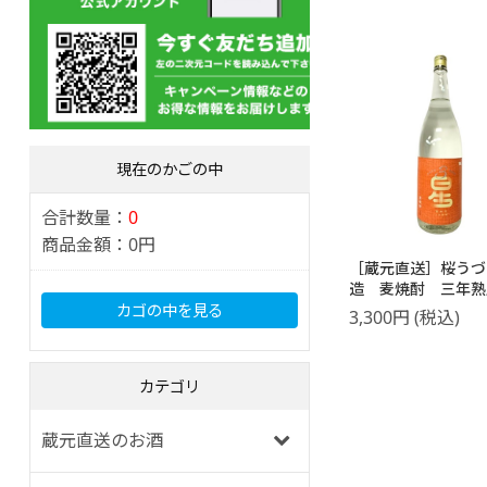
現在のかごの中
合計数量：
0
商品金額：
0円
［蔵元直送］桜うづ
造 麦焼酎 三年
1800ml
カゴの中を見る
3,300
円
(税込)
カテゴリ
蔵元直送のお酒