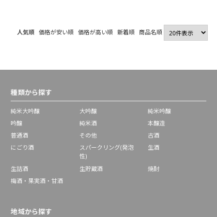
人気順
価格が安い順
価格が高い順
新着順
商品名順
種類から探す
純米大吟醸
大吟醸
純米吟醸
吟醸
純米酒
本醸造
普通酒
その他
古酒
にごり酒
スパークリング(発泡
生酒
性)
生詰酒
生貯蔵酒
焼酎
梅酒・果実酒・甘酒
地域から探す